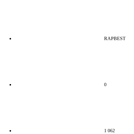
RAPBEST
0
1 062