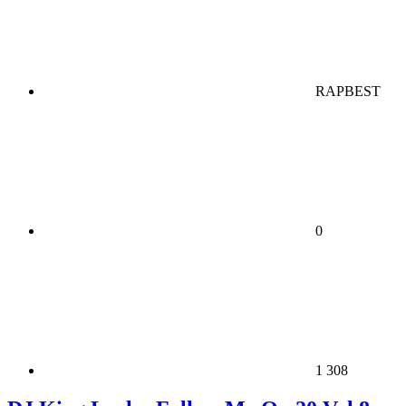
RAPBEST
0
1 308