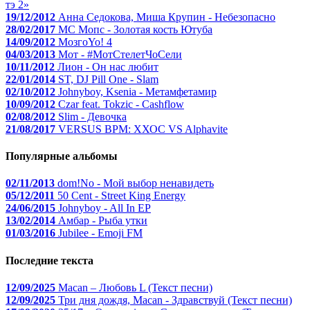
тэ 2»
19/12/2012
Анна Седокова, Миша Крупин - Небезопасно
28/02/2017
МС Мопс - Золотая кость Ютуба
14/09/2012
МозгоYo! 4
04/03/2013
Мот - #МотСтелетЧоСели
10/11/2012
Лион - Он нас любит
22/01/2014
ST, DJ Pill One - Slam
02/10/2012
Johnyboy, Ksenia - Метамфетамир
10/09/2012
Czar feat. Tokzic - Cashflow
02/08/2012
Slim - Девочка
21/08/2017
VERSUS BPM: ХХОС VS Alphavite
Популярные альбомы
02/11/2013
dom!No - Мой выбор ненавидеть
05/12/2011
50 Cent - Street King Energy
24/06/2015
Johnyboy - All In EP
13/02/2014
Амбар - Рыба утки
01/03/2016
Jubilee - Emoji FM
Последние текста
12/09/2025
Macan – Любовь L (Текст песни)
12/09/2025
Три дня дождя, Macan - Здравствуй (Текст песни)