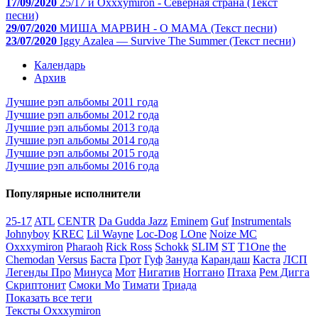
17/09/2020
25/17 и Oxxxymiron - Северная страна (Текст
песни)
29/07/2020
МИША МАРВИН - О МАМА (Текст песни)
23/07/2020
Iggy Azalea — Survive The Summer (Текст песни)
Календарь
Архив
Лучшие рэп альбомы 2011 года
Лучшие рэп альбомы 2012 года
Лучшие рэп альбомы 2013 года
Лучшие рэп альбомы 2014 года
Лучшие рэп альбомы 2015 года
Лучшие рэп альбомы 2016 года
Популярные исполнители
25-17
ATL
CENTR
Da Gudda Jazz
Eminem
Guf
Instrumentals
Johnyboy
KREC
Lil Wayne
Loc-Dog
LOne
Noize MC
Oxxxymiron
Pharaoh
Rick Ross
Schokk
SLIM
ST
T1One
the
Chemodan
Versus
Баста
Грот
Гуф
Зануда
Карандаш
Каста
ЛСП
Легенды Про
Минуса
Мот
Нигатив
Ноггано
Птаха
Рем Дигга
Скриптонит
Смоки Мо
Тимати
Триада
Показать все теги
Тексты Oxxxymiron