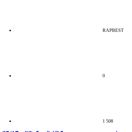
RAPBEST
0
1 508