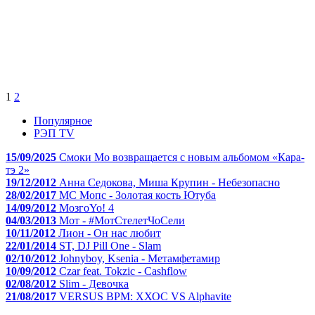
1
2
Популярное
РЭП TV
15/09/2025
Смоки Мо возвращается с новым альбомом «Кара-
тэ 2»
19/12/2012
Анна Седокова, Миша Крупин - Небезопасно
28/02/2017
МС Мопс - Золотая кость Ютуба
14/09/2012
МозгоYo! 4
04/03/2013
Мот - #МотСтелетЧоСели
10/11/2012
Лион - Он нас любит
22/01/2014
ST, DJ Pill One - Slam
02/10/2012
Johnyboy, Ksenia - Метамфетамир
10/09/2012
Czar feat. Tokzic - Cashflow
02/08/2012
Slim - Девочка
21/08/2017
VERSUS BPM: ХХОС VS Alphavite