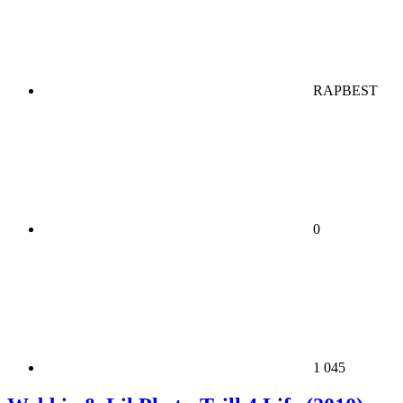
RAPBEST
0
1 045