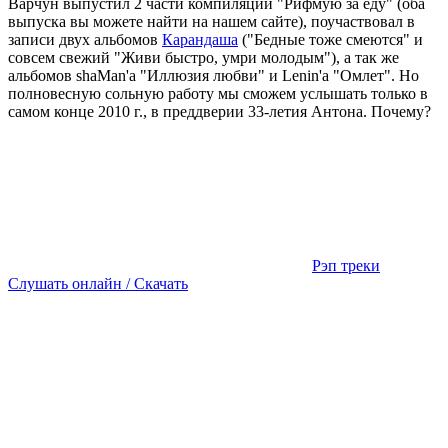
Варчун выпустил 2 части компиляции "Рифмую за еду" (оба
выпуска вы можете найти на нашем сайте), поучаствовал в
записи двух альбомов
Карандаша
("Бедные тоже смеются" и
совсем свежий "Живи быстро, умри молодым"), а так же
альбомов shaMan'а "Иллюзия любви" и Lenin'а "Омлет". Но
полновесную сольную работу мы сможем услышать только в
самом конце 2010 г., в преддверии 33-летия Антона. Почему?
Рэп треки
Слушать онлайн / Скачать