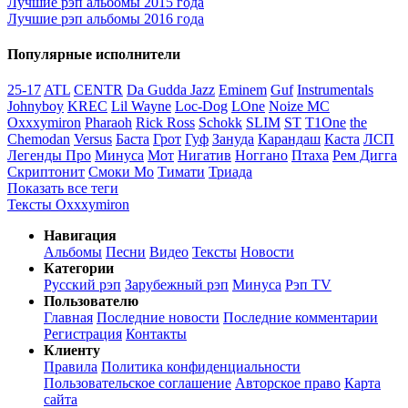
Лучшие рэп альбомы 2015 года
Лучшие рэп альбомы 2016 года
Популярные исполнители
25-17
ATL
CENTR
Da Gudda Jazz
Eminem
Guf
Instrumentals
Johnyboy
KREC
Lil Wayne
Loc-Dog
LOne
Noize MC
Oxxxymiron
Pharaoh
Rick Ross
Schokk
SLIM
ST
T1One
the
Chemodan
Versus
Баста
Грот
Гуф
Зануда
Карандаш
Каста
ЛСП
Легенды Про
Минуса
Мот
Нигатив
Ноггано
Птаха
Рем Дигга
Скриптонит
Смоки Мо
Тимати
Триада
Показать все теги
Тексты Oxxxymiron
Навигация
Альбомы
Песни
Видео
Тексты
Новости
Категории
Русский рэп
Зарубежный рэп
Минуса
Рэп TV
Пользователю
Главная
Последние новости
Последние комментарии
Регистрация
Контакты
Клиенту
Правила
Политика конфиденциальности
Пользовательское соглашение
Авторское право
Карта
сайта