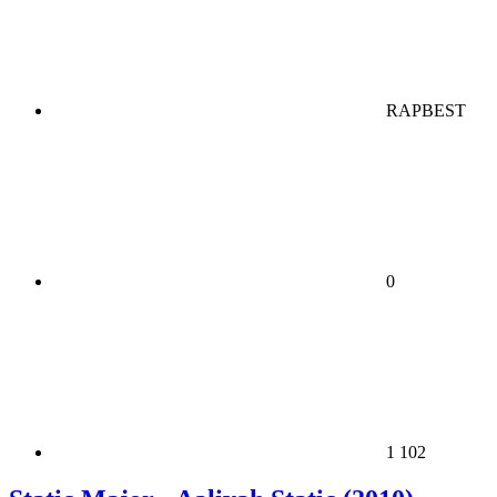
RAPBEST
0
1 102