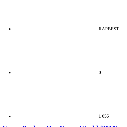
RAPBEST
0
1 055