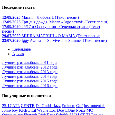
Последние текста
12/09/2025
Macan – Любовь L (Текст песни)
12/09/2025
Три дня дождя, Macan - Здравствуй (Текст песни)
17/09/2020
25/17 и Oxxxymiron - Северная страна (Текст
песни)
29/07/2020
МИША МАРВИН - О МАМА (Текст песни)
23/07/2020
Iggy Azalea — Survive The Summer (Текст песни)
Календарь
Архив
Лучшие рэп альбомы 2011 года
Лучшие рэп альбомы 2012 года
Лучшие рэп альбомы 2013 года
Лучшие рэп альбомы 2014 года
Лучшие рэп альбомы 2015 года
Лучшие рэп альбомы 2016 года
Популярные исполнители
25-17
ATL
CENTR
Da Gudda Jazz
Eminem
Guf
Instrumentals
Johnyboy
KREC
Lil Wayne
Loc-Dog
LOne
Noize MC
Oxxxymiron
Pharaoh
Rick Ross
Schokk
SLIM
ST
T1One
the