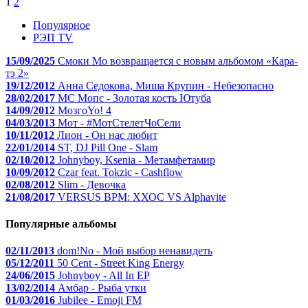
1
2
Популярное
РЭП TV
15/09/2025
Смоки Мо возвращается с новым альбомом «Кара-
тэ 2»
19/12/2012
Анна Седокова, Миша Крупин - Небезопасно
28/02/2017
МС Мопс - Золотая кость Ютуба
14/09/2012
МозгоYo! 4
04/03/2013
Мот - #МотСтелетЧоСели
10/11/2012
Лион - Он нас любит
22/01/2014
ST, DJ Pill One - Slam
02/10/2012
Johnyboy, Ksenia - Метамфетамир
10/09/2012
Czar feat. Tokzic - Cashflow
02/08/2012
Slim - Девочка
21/08/2017
VERSUS BPM: ХХОС VS Alphavite
Популярные альбомы
02/11/2013
dom!No - Мой выбор ненавидеть
05/12/2011
50 Cent - Street King Energy
24/06/2015
Johnyboy - All In EP
13/02/2014
Амбар - Рыба утки
01/03/2016
Jubilee - Emoji FM