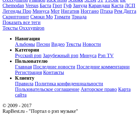
Chemodan
Versus
Баста
Грот
Гуф
Зануда
Карандаш
Каста
ЛСП
Легенды Про
Минуса
Мот
Нигатив
Ноггано
Птаха
Рем Дигга
Скриптонит
Смоки Мо
Тимати
Триада
Показать все теги
Тексты Oxxxymiron
Навигация
Альбомы
Песни
Видео
Тексты
Новости
Категории
Русский рэп
Зарубежный рэп
Минуса
Рэп TV
Пользователю
Главная
Последние новости
Последние комментарии
Регистрация
Контакты
Клиенту
Правила
Политика конфиденциальности
Пользовательское соглашение
Авторское право
Карта
сайта
© 2009 - 2017
RapBest.ru - "Портал о рэп музыке"