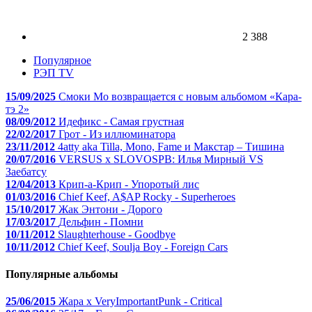
2 388
Популярное
РЭП TV
15/09/2025
Смоки Мо возвращается с новым альбомом «Кара-
тэ 2»
08/09/2012
Идефикс - Самая грустная
22/02/2017
Грот - Из иллюминатора
23/11/2012
4atty aka Tilla, Mono, Fame и Макстар – Тишина
20/07/2016
VERSUS x SLOVOSPB: Илья Мирный VS
Заебатсу
12/04/2013
Крип-а-Крип - Упоротый лис
01/03/2016
Chief Keef, A$AP Rocky - Superheroes
15/10/2017
Жак Энтони - Дорого
17/03/2017
Дельфин - Помни
10/11/2012
Slaughterhouse - Goodbye
10/11/2012
Chief Keef, Soulja Boy - Foreign Cars
Популярные альбомы
25/06/2015
Жара x VeryImportantPunk - Critical