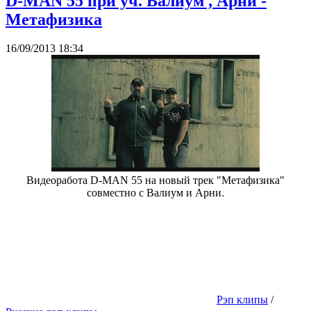
D-MAN 55 при уч. Валиум , Арни -
Метафизика
16/09/2013 18:34
Видеоработа D-MAN 55 на новый трек "Метафизика"
совместно с Валиум и Арни.
Рэп клипы
/