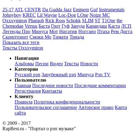
25-17
ATL
CENTR
Da Gudda Jazz
Eminem
Guf
Instrumentals
Johnyboy
KREC
Lil Wayne
Loc-Dog
LOne
Noize MC
Oxxxymiron
Pharaoh
Rick Ross
Schokk
SLIM
ST
T1One
the
Chemodan
Versus
Баста
Грот
Гуф
Зануда
Карандаш
Каста
ЛСП
Легенды Про
Минуса
Мот
Нигатив
Ноггано
Птаха
Рем Дигга
Скриптонит
Смоки Мо
Тимати
Триада
Показать все теги
Тексты Oxxxymiron
Навигация
Альбомы
Песни
Видео
Тексты
Новости
Категории
Русский рэп
Зарубежный рэп
Минуса
Рэп TV
Пользователю
Главная
Последние новости
Последние комментарии
Регистрация
Контакты
Клиенту
Правила
Политика конфиденциальности
Пользовательское соглашение
Авторское право
Карта
сайта
© 2009 - 2017
RapBest.ru - "Портал о рэп музыке"