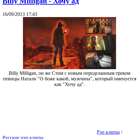
Billy Milligan - Хочу ад
16/09/2013 17:43
Billy Milligan, он же Стим с новым переделанным треком
певицы Натали "О боже какой, мужчина", который именуется
как "Хочу ад".
Рэп клипы
/
Русские рэп клипы