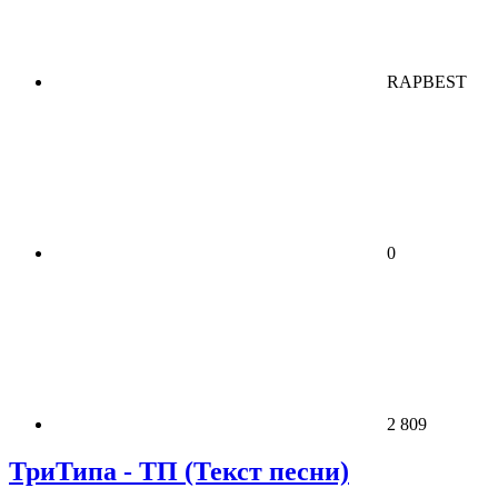
RAPBEST
0
2 809
ТриТипа - ТП (Текст песни)