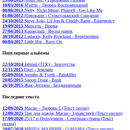
10/03/2016
Мэйти - Дворец Воспоминаний
08/08/2013
Nelly, Nicki Minaj, Pharrell - Get Like Me
01/08/2012
Новокаин - Стокгольмский Синдром
24/10/2012
Steve Aoki, Lil Jon & Chiddy Bang - Emergency
19/09/2013
Марсель - Время
27/04/2013
Карандаш - Весна навек
30/10/2012
Ludacris, Kelly Rowland - Representing
06/04/2017
Little Big - Rave On
Популярные альбомы
22/10/2014
Jahmal (ТГК) - Захолустье
12/11/2015
Грот - Земляне
05/09/2016
Jeembo & Tveth - Painkiller
20/05/2015
Snoop Dogg - Bush
26/10/2015
Жак-Энтони - Бездыханным
Последние текста
12/09/2025
Macan – Любовь L (Текст песни)
12/09/2025
Три дня дождя, Macan - Здравствуй (Текст песни)
17/09/2020
25/17 и Oxxxymiron - Северная страна (Текст
песни)
29/07/2020
МИША МАРВИН - О МАМА (Текст песни)