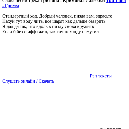
Слова песни трека
ТриТипа - Криминал
с альбома
Три Типа
- Гримм
Стандартный ход. Добрый человек, пизда вам, здрасьте
Нахуй тут воду лить, все шарят как дальше базарить
Я дал да так, что вдоль в пизду снова кружить
Если б без стаффа жил, так точно хонду намутил
Рэп тексты
Слушать онлайн / Скачать