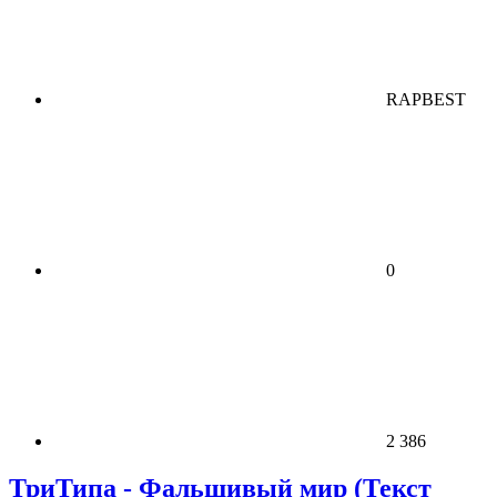
RAPBEST
0
2 386
ТриТипа - Фальшивый мир (Текст