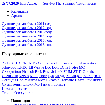
23/07/2020
Iggy Azalea — Survive The Summer (Текст песни)
Календарь
Архив
Лучшие рэп альбомы 2011 года
Лучшие рэп альбомы 2012 года
Лучшие рэп альбомы 2013 года
Лучшие рэп альбомы 2014 года
Лучшие рэп альбомы 2015 года
Лучшие рэп альбомы 2016 года
Популярные исполнители
25-17
ATL
CENTR
Da Gudda Jazz
Eminem
Guf
Instrumentals
Johnyboy
KREC
Lil Wayne
Loc-Dog
LOne
Noize MC
Oxxxymiron
Pharaoh
Rick Ross
Schokk
SLIM
ST
T1One
the
Chemodan
Versus
Баста
Грот
Гуф
Зануда
Карандаш
Каста
ЛСП
Легенды Про
Минуса
Мот
Нигатив
Ноггано
Птаха
Рем Дигга
Скриптонит
Смоки Мо
Тимати
Триада
Показать все теги
Тексты Oxxxymiron
Навигация
Альбомы
Песни
Видео
Тексты
Новости