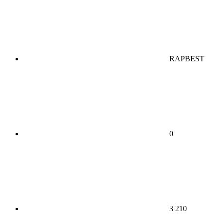
RAPBEST
0
3 210