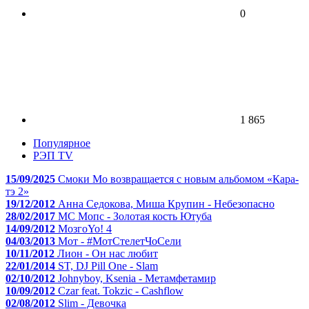
0
1 865
Популярное
РЭП TV
15/09/2025
Смоки Мо возвращается с новым альбомом «Кара-
тэ 2»
19/12/2012
Анна Седокова, Миша Крупин - Небезопасно
28/02/2017
МС Мопс - Золотая кость Ютуба
14/09/2012
МозгоYo! 4
04/03/2013
Мот - #МотСтелетЧоСели
10/11/2012
Лион - Он нас любит
22/01/2014
ST, DJ Pill One - Slam
02/10/2012
Johnyboy, Ksenia - Метамфетамир
10/09/2012
Czar feat. Tokzic - Cashflow
02/08/2012
Slim - Девочка