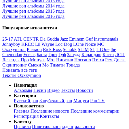
Лучшие рэп альбомы 2013 года
Лучшие рэп альбомы 2014 года
Лучшие рэп альбомы 2015 года
Лучшие рэп альбомы 2016 года
Популярные исполнители
25-17
ATL
CENTR
Da Gudda Jazz
Eminem
Guf
Instrumentals
Johnyboy
KREC
Lil Wayne
Loc-Dog
LOne
Noize MC
Oxxxymiron
Pharaoh
Rick Ross
Schokk
SLIM
ST
T1One
the
Chemodan
Versus
Баста
Грот
Гуф
Зануда
Карандаш
Каста
ЛСП
Легенды Про
Минуса
Мот
Нигатив
Ноггано
Птаха
Рем Дигга
Скриптонит
Смоки Мо
Тимати
Триада
Показать все теги
Тексты Oxxxymiron
Навигация
Альбомы
Песни
Видео
Тексты
Новости
Категории
Русский рэп
Зарубежный рэп
Минуса
Рэп TV
Пользователю
Главная
Последние новости
Последние комментарии
Регистрация
Контакты
Клиенту
Правила
Политика конфиденциальности