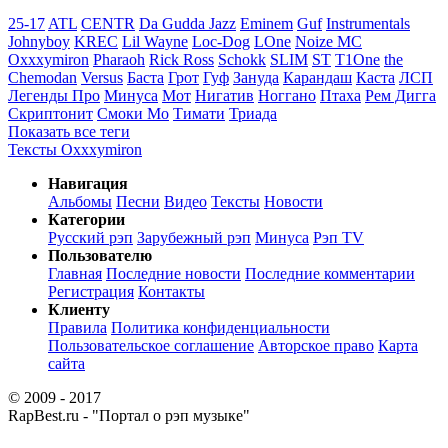
25-17
ATL
CENTR
Da Gudda Jazz
Eminem
Guf
Instrumentals
Johnyboy
KREC
Lil Wayne
Loc-Dog
LOne
Noize MC
Oxxxymiron
Pharaoh
Rick Ross
Schokk
SLIM
ST
T1One
the
Chemodan
Versus
Баста
Грот
Гуф
Зануда
Карандаш
Каста
ЛСП
Легенды Про
Минуса
Мот
Нигатив
Ноггано
Птаха
Рем Дигга
Скриптонит
Смоки Мо
Тимати
Триада
Показать все теги
Тексты Oxxxymiron
Навигация
Альбомы
Песни
Видео
Тексты
Новости
Категории
Русский рэп
Зарубежный рэп
Минуса
Рэп TV
Пользователю
Главная
Последние новости
Последние комментарии
Регистрация
Контакты
Клиенту
Правила
Политика конфиденциальности
Пользовательское соглашение
Авторское право
Карта
сайта
© 2009 - 2017
RapBest.ru - "Портал о рэп музыке"