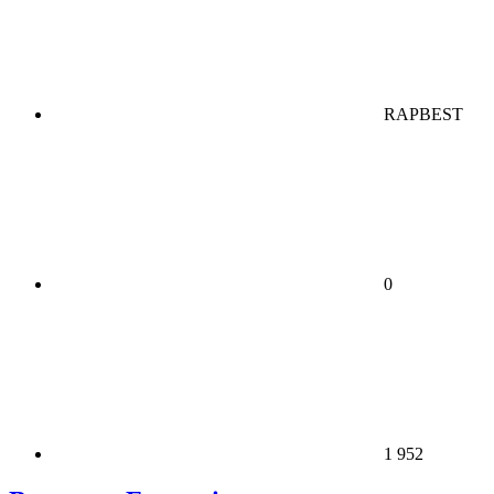
RAPBEST
0
1 952