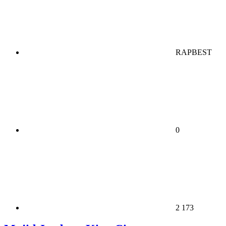
RAPBEST
0
2 173