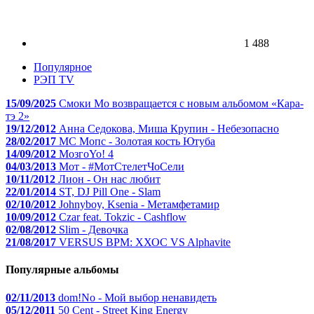
1 488
Популярное
РЭП TV
15/09/2025
Смоки Мо возвращается с новым альбомом «Кара-
тэ 2»
19/12/2012
Анна Седокова, Миша Крупин - Небезопасно
28/02/2017
МС Мопс - Золотая кость Ютуба
14/09/2012
МозгоYo! 4
04/03/2013
Мот - #МотСтелетЧоСели
10/11/2012
Лион - Он нас любит
22/01/2014
ST, DJ Pill One - Slam
02/10/2012
Johnyboy, Ksenia - Метамфетамир
10/09/2012
Czar feat. Tokzic - Cashflow
02/08/2012
Slim - Девочка
21/08/2017
VERSUS BPM: ХХОС VS Alphavite
Популярные альбомы
02/11/2013
dom!No - Мой выбор ненавидеть
05/12/2011
50 Cent - Street King Energy