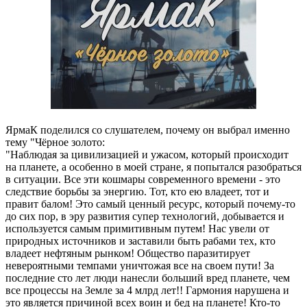
ЯрмаК поделился со слушателем, почему он выбрал именно
тему "Чёрное золото:
"Наблюдая за цивилизацией и ужасом, который происходит
на планете, а особенно в моей стране, я попытался разобраться
в ситуации. Все эти кошмары современного времени - это
следствие борьбы за энергию. Тот, кто ею владеет, тот и
правит балом! Это самый ценный ресурс, который почему-то
до сих пор, в эру развития супер технологий, добывается и
используется самым примитивным путем! Нас увели от
природных источников и заставили быть рабами тех, кто
владеет нефтяным рынком! Общество паразитирует
невероятными темпами уничтожая все на своем пути! За
последние сто лет люди нанесли больший вред планете, чем
все процессы на Земле за 4 млрд лет!! Гармония нарушена и
это является причиной всех воин и бед на планете! Кто-то