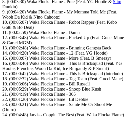
8. (00:03:30) Waka Flocka Flame - Pole (Feat. YG Hootie &
Slim
Dunkin)
9. (00:04:20) Waka Flocka Flame - My Momma Told Me (Feat.
Wooh Da Kid & Nino Cahootz)
10. (00:05:07) Waka Flocka Flame - Robot Rapper (Feat. Kebo
Gotti & Bo Deal)
11. (00:02:59) Waka Flocka Flame - Damn
12. (00:03:48) Waka Flocka Flame - Fucked Up (Feat. Gucci Mane
& Cartel MGM)
13. (00:02:48) Waka Flocka Flame - Bringing Gangsta Back
14. (00:04:20) Waka Flocka Flame - 12 (Feat. YG Hootie)
15. (00:03:07) Waka Flocka Flame - More (Feat. B Smeezy)
16. (00:03:46) Waka Flocka Flame - This Is Bricksquad (Feat. YG
Hootie, Frenchie, Wooh Da Kid, Ice Burgandy & P Smurf)
17. (00:00:42) Waka Flocka Flame - This Is Bricksquad (Interlude)
18. (00:02:32) Waka Flocka Flame - Tag Team (Feat. Gucci Mane)
19. (00:03:06) Waka Flocka Flame - Bill Russell
20. (00:05:29) Waka Flocka Flame - Snoop Blue Kush
21. (00:04:19) Waka Flocka Flame - 365
22. (00:01:20) Waka Flocka Flame - Lil Debbie
23. (00:00:21) Waka Flocka Flame - Salute Me Or Shoot Me
(Outro)
24. (00:04:48) Jarvis - Coppin The Best (Feat. Waka Flocka Flame)