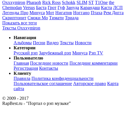
Oxxxymiron
Pharaoh
Rick Ross
Schokk
SLIM
ST
T1One
the
Chemodan
Versus
Баста
Грот
Гуф
Зануда
Карандаш
Каста
ЛСП
Легенды Про
Минуса
Мот
Нигатив
Ноггано
Птаха
Рем Дигга
Скриптонит
Смоки Мо
Тимати
Триада
Показать все теги
Тексты Oxxxymiron
Навигация
Альбомы
Песни
Видео
Тексты
Новости
Категории
Русский рэп
Зарубежный рэп
Минуса
Рэп TV
Пользователю
Главная
Последние новости
Последние комментарии
Регистрация
Контакты
Клиенту
Правила
Политика конфиденциальности
Пользовательское соглашение
Авторское право
Карта
сайта
© 2009 - 2017
RapBest.ru - "Портал о рэп музыке"