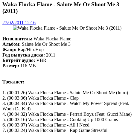
Waka Flocka Flame - Salute Me Or Shoot Me 3
(2011)
27/02/2011 12:16
Исполнитель:
Waka Flocka Flame
Альбом:
Salute Me Or Shoot Me 3
Жанр:
Rap/Hip-Hop
Год выпуска диска:
2011
Битрейт аудио:
VBR
Размер:
116 MB
Треклист:
1. (00:01:26) Waka Flocka Flame - Salute Me Or Shoot Me (Intro)
2. (00:03:36) Waka Flocka Flame - Clap
3. (00:04:34) Waka Flocka Flame - Watch My Power Spread (Feat.
Wooh Da Kid)
4. (00:04:32) Waka Flocka Flame - Ferrari Boyz (Feat. Gucci Mane)
5. (00:03:16) Waka Flocka Flame - Cooking Up 1000 Grams
6. (00:03:07) Waka Flocka Flame - All I Need
7. (00:03:24) Waka Flocka Flame - Rap Game Stressful