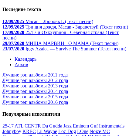
Последние текста
12/09/2025
Macan – Любовь L (Текст песни)
12/09/2025
Три дня дождя, Macan - Здравствуй (Текст песни)
17/09/2020
25/17 и Oxxxymiron - Северная страна (Текст
песни)
29/07/2020
МИША МАРВИН - О МАМА (Текст песни)
23/07/2020
Iggy Azalea — Survive The Summer (Текст песни)
Календарь
Архив
Лучшие рэп альбомы 2011 года
Лучшие рэп альбомы 2012 года
Лучшие рэп альбомы 2013 года
Лучшие рэп альбомы 2014 года
Лучшие рэп альбомы 2015 года
Лучшие рэп альбомы 2016 года
Популярные исполнители
25-17
ATL
CENTR
Da Gudda Jazz
Eminem
Guf
Instrumentals
Johnyboy
KREC
Lil Wayne
Loc-Dog
LOne
Noize MC