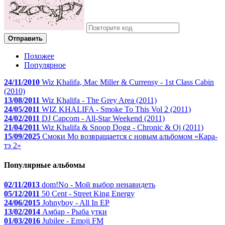
Отправить
Похожее
Популярное
24/11/2010
Wiz Khalifa, Mac Miller & Currensy - 1st Class Cabin
(2010)
13/08/2011
Wiz Khalifa - The Grey Area (2011)
24/05/2011
WIZ KHALIFA - Smoke To This Vol 2 (2011)
24/02/2011
DJ Capcom - All-Star Weekend (2011)
21/04/2011
Wiz Khalifa & Snoop Dogg - Chronic & Oj (2011)
15/09/2025
Смоки Мо возвращается с новым альбомом «Кара-
тэ 2»
Популярные альбомы
02/11/2013
dom!No - Мой выбор ненавидеть
05/12/2011
50 Cent - Street King Energy
24/06/2015
Johnyboy - All In EP
13/02/2014
Амбар - Рыба утки
01/03/2016
Jubilee - Emoji FM