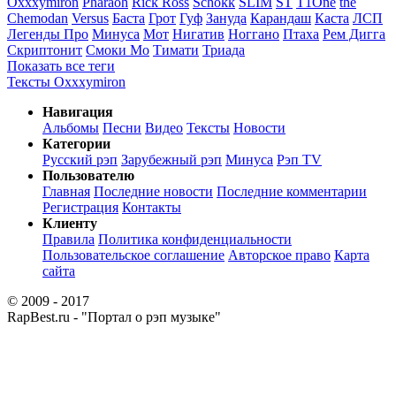
Oxxxymiron
Pharaoh
Rick Ross
Schokk
SLIM
ST
T1One
the
Chemodan
Versus
Баста
Грот
Гуф
Зануда
Карандаш
Каста
ЛСП
Легенды Про
Минуса
Мот
Нигатив
Ноггано
Птаха
Рем Дигга
Скриптонит
Смоки Мо
Тимати
Триада
Показать все теги
Тексты Oxxxymiron
Навигация
Альбомы
Песни
Видео
Тексты
Новости
Категории
Русский рэп
Зарубежный рэп
Минуса
Рэп TV
Пользователю
Главная
Последние новости
Последние комментарии
Регистрация
Контакты
Клиенту
Правила
Политика конфиденциальности
Пользовательское соглашение
Авторское право
Карта
сайта
© 2009 - 2017
RapBest.ru - "Портал о рэп музыке"