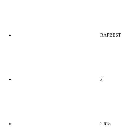
RAPBEST
2
2 618