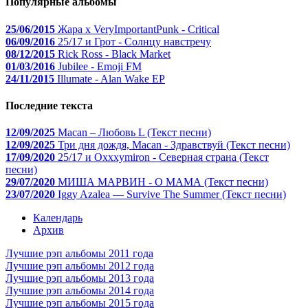
Популярные альбомы
25/06/2015
Жара x VeryImportantPunk - Critical
06/09/2016
25/17 и Грот - Солнцу навстречу
08/12/2015
Rick Ross - Black Market
01/03/2016
Jubilee - Emoji FM
24/11/2015
Illumate - Alan Wake EP
Последние текста
12/09/2025
Macan – Любовь L (Текст песни)
12/09/2025
Три дня дождя, Macan - Здравствуй (Текст песни)
17/09/2020
25/17 и Oxxxymiron - Северная страна (Текст
песни)
29/07/2020
МИША МАРВИН - О МАМА (Текст песни)
23/07/2020
Iggy Azalea — Survive The Summer (Текст песни)
Календарь
Архив
Лучшие рэп альбомы 2011 года
Лучшие рэп альбомы 2012 года
Лучшие рэп альбомы 2013 года
Лучшие рэп альбомы 2014 года
Лучшие рэп альбомы 2015 года