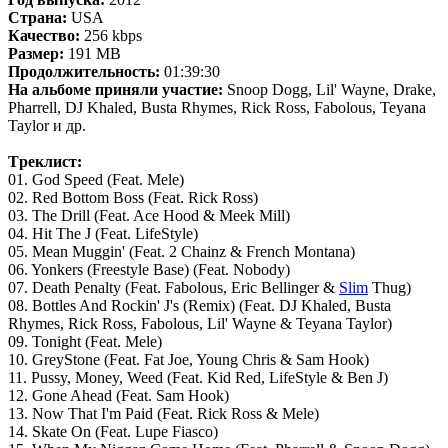
Страна:
USA
Качество:
256 kbps
Размер:
191 MB
Продолжительность:
01:39:30
На альбоме приняли участие:
Snoop Dogg, Lil' Wayne, Drake,
Pharrell, DJ Khaled, Busta Rhymes, Rick Ross, Fabolous, Teyana
Taylor и др.
Tреклист:
01. God Speed (Feat. Mele)
02. Red Bottom Boss (Feat. Rick Ross)
03. The Drill (Feat. Ace Hood & Meek Mill)
04. Hit The J (Feat. LifeStyle)
05. Mean Muggin' (Feat. 2 Chainz & French Montana)
06. Yonkers (Freestyle Base) (Feat. Nobody)
07. Death Penalty (Feat. Fabolous, Eric Bellinger &
Slim
Thug)
08. Bottles And Rockin' J's (Remix) (Feat. DJ Khaled, Busta
Rhymes, Rick Ross, Fabolous, Lil' Wayne & Teyana Taylor)
09. Tonight (Feat. Mele)
10. GreyStone (Feat. Fat Joe, Young Chris & Sam Hook)
11. Pussy, Money, Weed (Feat. Kid Red, LifeStyle & Ben J)
12. Gone Ahead (Feat. Sam Hook)
13. Now That I'm Paid (Feat. Rick Ross & Mele)
14. Skate On (Feat. Lupe Fiasco)