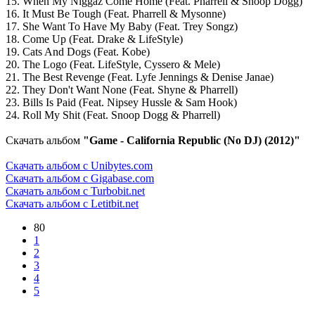
15. When My Niggaz Come Home (Feat. Pharrell & Snoop Dogg)
16. It Must Be Tough (Feat. Pharrell & Mysonne)
17. She Want To Have My Baby (Feat. Trey Songz)
18. Come Up (Feat. Drake & LifeStyle)
19. Cats And Dogs (Feat. Kobe)
20. The Logo (Feat. LifeStyle, Cyssero & Mele)
21. The Best Revenge (Feat. Lyfe Jennings & Denise Janae)
22. They Don't Want None (Feat. Shyne & Pharrell)
23. Bills Is Paid (Feat. Nipsey Hussle & Sam Hook)
24. Roll My Shit (Feat. Snoop Dogg & Pharrell)
Скачать альбом
"Game - California Republic (No DJ) (2012)"
Скачать альбом с Unibytes.com
Скачать альбом с Gigabase.com
Скачать альбом с Turbobit.net
Скачать альбом с Letitbit.net
80
1
2
3
4
5