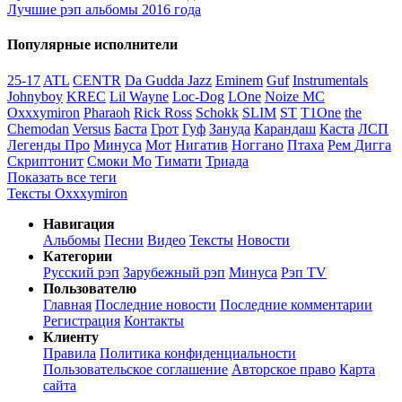
Лучшие рэп альбомы 2016 года
Популярные исполнители
25-17
ATL
CENTR
Da Gudda Jazz
Eminem
Guf
Instrumentals
Johnyboy
KREC
Lil Wayne
Loc-Dog
LOne
Noize MC
Oxxxymiron
Pharaoh
Rick Ross
Schokk
SLIM
ST
T1One
the
Chemodan
Versus
Баста
Грот
Гуф
Зануда
Карандаш
Каста
ЛСП
Легенды Про
Минуса
Мот
Нигатив
Ноггано
Птаха
Рем Дигга
Скриптонит
Смоки Мо
Тимати
Триада
Показать все теги
Тексты Oxxxymiron
Навигация
Альбомы
Песни
Видео
Тексты
Новости
Категории
Русский рэп
Зарубежный рэп
Минуса
Рэп TV
Пользователю
Главная
Последние новости
Последние комментарии
Регистрация
Контакты
Клиенту
Правила
Политика конфиденциальности
Пользовательское соглашение
Авторское право
Карта
сайта