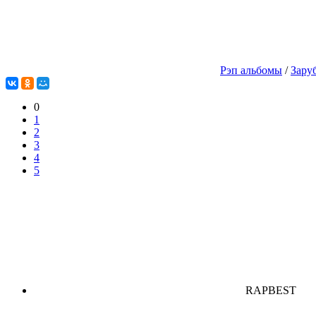
Рэп альбомы
/
Зару
0
1
2
3
4
5
RAPBEST