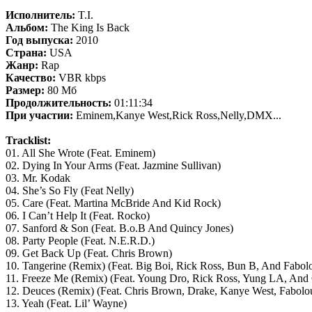
Исполнитель:
T.I.
Альбом:
The King Is Back
Год выпуска:
2010
Страна:
USA
Жанр:
Rap
Качество:
VBR kbps
Размер:
80 Mб
Продолжительность:
01:11:34
При участии:
Eminem,Kanye West,Rick Ross,Nelly,DMX...
Tracklist:
01. All She Wrote (Feat. Eminem)
02. Dying In Your Arms (Feat. Jazmine Sullivan)
03. Mr. Kodak
04. She’s So Fly (Feat Nelly)
05. Care (Feat. Martina McBride And Kid Rock)
06. I Can’t Help It (Feat. Rocko)
07. Sanford & Son (Feat. B.o.B And Quincy Jones)
08. Party People (Feat. N.E.R.D.)
09. Get Back Up (Feat. Chris Brown)
10. Tangerine (Remix) (Feat. Big Boi, Rick Ross, Bun B, And Fabol
11. Freeze Me (Remix) (Feat. Young Dro, Rick Ross, Yung LA, And
12. Deuces (Remix) (Feat. Chris Brown, Drake, Kanye West, Fabolo
13. Yeah (Feat. Lil’ Wayne)