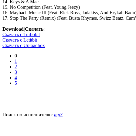
14. Keys & A Mac
15. No Competition (Feat. Young Jeezy)
16. Maybach Music III (Feat. Rick Ross, Jadakiss, And Erykah Badu
17. Stop The Party (Remix) (Feat. Busta Rhymes, Swizz Beatz, Ca
Download|Скачать
:
Скачать c Turbobit
Скачать c Letitbit
Скачать c Uploadbox
0
1
2
3
4
5
Поиск по исполнителю:
mp3