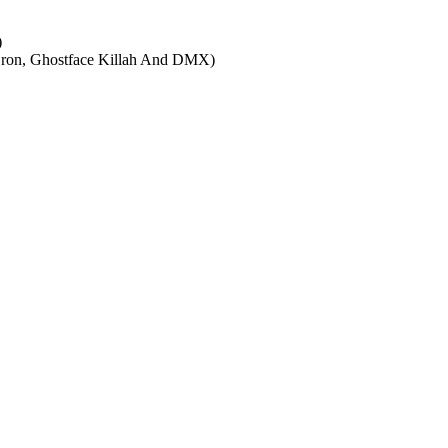
)
m’ron, Ghostface Killah And DMX)