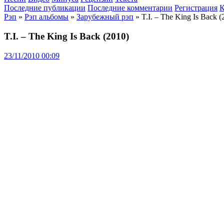
Последние публикации
Последние комментарии
Регистрация
К
Рэп
»
Рэп альбомы
»
Зарубежный рэп
» T.I. – The King Is Back (
T.I. – The King Is Back (2010)
23/11/2010 00:09