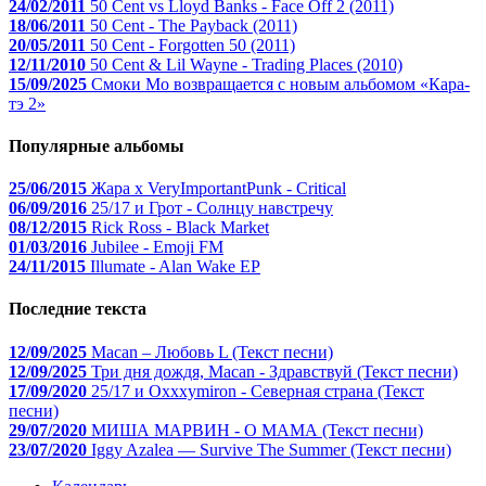
24/02/2011
50 Cent vs Lloyd Banks - Face Off 2 (2011)
18/06/2011
50 Cent - The Payback (2011)
20/05/2011
50 Cent - Forgotten 50 (2011)
12/11/2010
50 Cent & Lil Wayne - Trading Places (2010)
15/09/2025
Смоки Мо возвращается с новым альбомом «Кара-
тэ 2»
Популярные альбомы
25/06/2015
Жара x VeryImportantPunk - Critical
06/09/2016
25/17 и Грот - Солнцу навстречу
08/12/2015
Rick Ross - Black Market
01/03/2016
Jubilee - Emoji FM
24/11/2015
Illumate - Alan Wake EP
Последние текста
12/09/2025
Macan – Любовь L (Текст песни)
12/09/2025
Три дня дождя, Macan - Здравствуй (Текст песни)
17/09/2020
25/17 и Oxxxymiron - Северная страна (Текст
песни)
29/07/2020
МИША МАРВИН - О МАМА (Текст песни)
23/07/2020
Iggy Azalea — Survive The Summer (Текст песни)