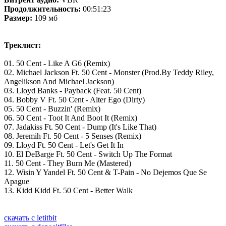
Продолжительность:
00:51:23
Размер:
109 мб
Треклист:
01. 50 Cent - Like A G6 (Remix)
02. Michael Jackson Ft. 50 Cent - Monster (Prod.By Teddy Riley,
Angelikson And Michael Jackson)
03. Lloyd Banks - Payback (Feat. 50 Cent)
04. Bobby V Ft. 50 Cent - Alter Ego (Dirty)
05. 50 Cent - Buzzin' (Remix)
06. 50 Cent - Toot It And Boot It (Remix)
07. Jadakiss Ft. 50 Cent - Dump (It's Like That)
08. Jeremih Ft. 50 Cent - 5 Senses (Remix)
09. Lloyd Ft. 50 Cent - Let's Get It In
10. El DeBarge Ft. 50 Cent - Switch Up The Format
11. 50 Cent - They Burn Me (Mastered)
12. Wisin Y Yandel Ft. 50 Cent & T-Pain - No Dejemos Que Se
Apague
13. Kidd Kidd Ft. 50 Cent - Better Walk
скачать с letitbit