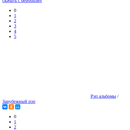
скачать с depositfiles
0
1
2
3
4
5
Рэп альбомы
/
Зарубежный рэп
0
1
2