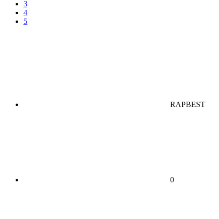
3
4
5
RAPBEST
0