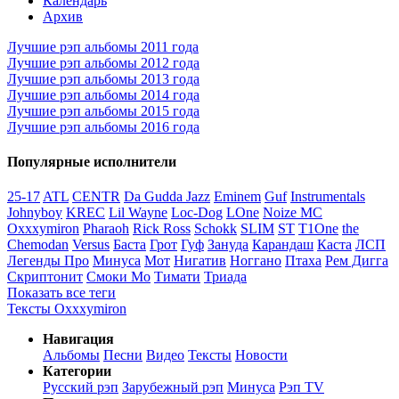
Календарь
Архив
Лучшие рэп альбомы 2011 года
Лучшие рэп альбомы 2012 года
Лучшие рэп альбомы 2013 года
Лучшие рэп альбомы 2014 года
Лучшие рэп альбомы 2015 года
Лучшие рэп альбомы 2016 года
Популярные исполнители
25-17
ATL
CENTR
Da Gudda Jazz
Eminem
Guf
Instrumentals
Johnyboy
KREC
Lil Wayne
Loc-Dog
LOne
Noize MC
Oxxxymiron
Pharaoh
Rick Ross
Schokk
SLIM
ST
T1One
the
Chemodan
Versus
Баста
Грот
Гуф
Зануда
Карандаш
Каста
ЛСП
Легенды Про
Минуса
Мот
Нигатив
Ноггано
Птаха
Рем Дигга
Скриптонит
Смоки Мо
Тимати
Триада
Показать все теги
Тексты Oxxxymiron
Навигация
Альбомы
Песни
Видео
Тексты
Новости
Категории
Русский рэп
Зарубежный рэп
Минуса
Рэп TV