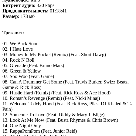
Битрейт аудио:
320 kbps
Продолжительность:
01:18:41
Размер:
173 мб
Треклист:
01. We Back Soon
02. I Hate Love
03. Money In My Pocket (Remix) (Feat. Short Dawg)
04. Rock N Roll
05. Grenade (Feat. Bruno Mars)
06. Green & Yellow
07. Soo Woo (Feat. Game)
08. Can A Drummer Get Some (Feat. Travis Barker, Swizz Beatz,
Game & Rick Ross)
09. Hustle Hard (Remix) (Feat. Rick Ross & Ace Hood)
10. Roman’s Revenge (Remix) (Feat. Nicki Minaj)
11. Welcome To My Hood (Feat. Rick Ross, Plies, DJ Khaled & T-
Pain)
12. Someone To Love (Feat. Diddy & Mary J. Blige)
13. Look At Me Now (Feat. Busta Rhymes & Chris Brown)
14. One Night Only
15. RappaPomPom (Feat. Junior Reid)