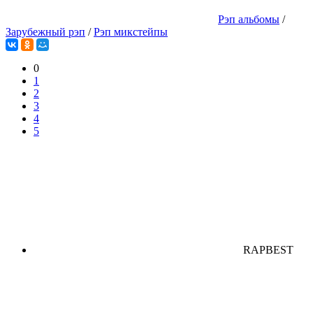
Рэп альбомы
/
Зарубежный рэп
/
Рэп микстейпы
0
1
2
3
4
5
RAPBEST