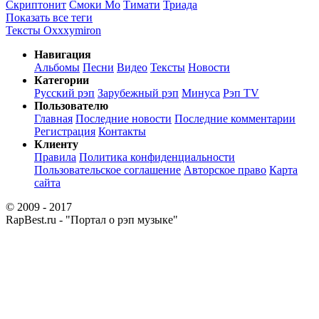
Скриптонит
Смоки Мо
Тимати
Триада
Показать все теги
Тексты Oxxxymiron
Навигация
Альбомы
Песни
Видео
Тексты
Новости
Категории
Русский рэп
Зарубежный рэп
Минуса
Рэп TV
Пользователю
Главная
Последние новости
Последние комментарии
Регистрация
Контакты
Клиенту
Правила
Политика конфиденциальности
Пользовательское соглашение
Авторское право
Карта
сайта
© 2009 - 2017
RapBest.ru - "Портал о рэп музыке"