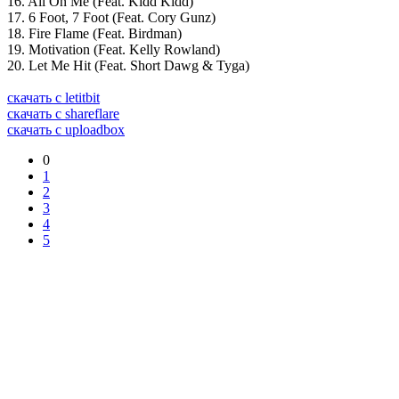
16. All On Me (Feat. Kidd Kidd)
17. 6 Foot, 7 Foot (Feat. Cory Gunz)
18. Fire Flame (Feat. Birdman)
19. Motivation (Feat. Kelly Rowland)
20. Let Me Hit (Feat. Short Dawg & Tyga)
скачать с letitbit
скачать с shareflare
скачать с uploadbox
0
1
2
3
4
5