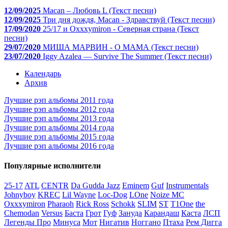
12/09/2025
Macan – Любовь L (Текст песни)
12/09/2025
Три дня дождя, Macan - Здравствуй (Текст песни)
17/09/2020
25/17 и Oxxxymiron - Северная страна (Текст
песни)
29/07/2020
МИША МАРВИН - О МАМА (Текст песни)
23/07/2020
Iggy Azalea — Survive The Summer (Текст песни)
Календарь
Архив
Лучшие рэп альбомы 2011 года
Лучшие рэп альбомы 2012 года
Лучшие рэп альбомы 2013 года
Лучшие рэп альбомы 2014 года
Лучшие рэп альбомы 2015 года
Лучшие рэп альбомы 2016 года
Популярные исполнители
25-17
ATL
CENTR
Da Gudda Jazz
Eminem
Guf
Instrumentals
Johnyboy
KREC
Lil Wayne
Loc-Dog
LOne
Noize MC
Oxxxymiron
Pharaoh
Rick Ross
Schokk
SLIM
ST
T1One
the
Chemodan
Versus
Баста
Грот
Гуф
Зануда
Карандаш
Каста
ЛСП
Легенды Про
Минуса
Мот
Нигатив
Ноггано
Птаха
Рем Дигга