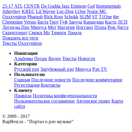
25-17
ATL
CENTR
Da Gudda Jazz
Eminem
Guf
Instrumentals
Johnyboy
KREC
Lil Wayne
Loc-Dog
LOne
Noize MC
Oxxxymiron
Pharaoh
Rick Ross
Schokk
SLIM
ST
T1One
the
Chemodan
Versus
Баста
Грот
Гуф
Зануда
Карандаш
Каста
ЛСП
Легенды Про
Минуса
Мот
Нигатив
Ноггано
Птаха
Рем Дигга
Скриптонит
Смоки Мо
Тимати
Триада
Показать все теги
Тексты Oxxxymiron
Навигация
Альбомы
Песни
Видео
Тексты
Новости
Категории
Русский рэп
Зарубежный рэп
Минуса
Рэп TV
Пользователю
Главная
Последние новости
Последние комментарии
Регистрация
Контакты
Клиенту
Правила
Политика конфиденциальности
Пользовательское соглашение
Авторское право
Карта
сайта
© 2009 - 2017
RapBest.ru - "Портал о рэп музыке"