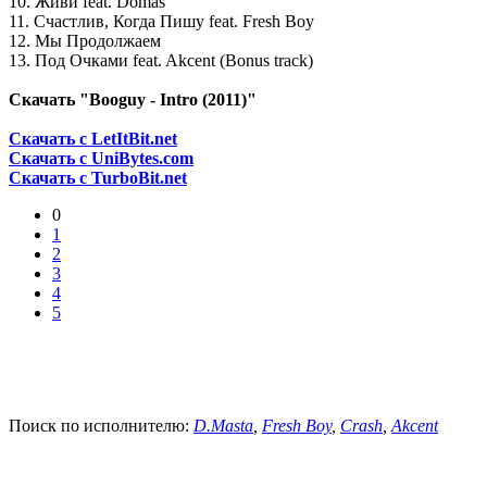
10. Живи feat. Domas
11. Счастлив, Когда Пишу feat. Fresh Boy
12. Мы Продолжаем
13. Под Очками feat. Akcent (Bonus track)
Скачать "Booguy - Intro (2011)"
Скачать с LetItBit.net
Скачать с UniBytes.com
Скачать с TurboBit.net
0
1
2
3
4
5
Поиск по исполнителю:
D.Masta
,
Fresh Boy
,
Crash
,
Akcent