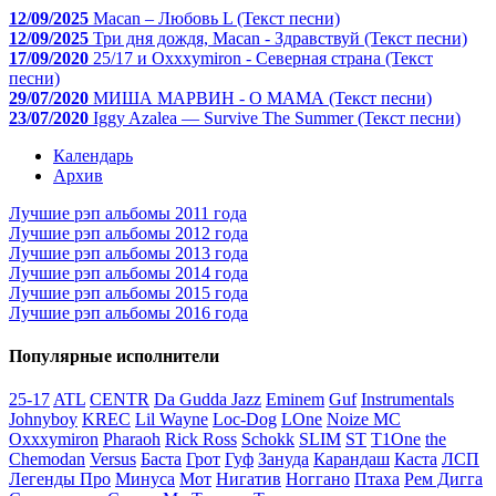
12/09/2025
Macan – Любовь L (Текст песни)
12/09/2025
Три дня дождя, Macan - Здравствуй (Текст песни)
17/09/2020
25/17 и Oxxxymiron - Северная страна (Текст
песни)
29/07/2020
МИША МАРВИН - О МАМА (Текст песни)
23/07/2020
Iggy Azalea — Survive The Summer (Текст песни)
Календарь
Архив
Лучшие рэп альбомы 2011 года
Лучшие рэп альбомы 2012 года
Лучшие рэп альбомы 2013 года
Лучшие рэп альбомы 2014 года
Лучшие рэп альбомы 2015 года
Лучшие рэп альбомы 2016 года
Популярные исполнители
25-17
ATL
CENTR
Da Gudda Jazz
Eminem
Guf
Instrumentals
Johnyboy
KREC
Lil Wayne
Loc-Dog
LOne
Noize MC
Oxxxymiron
Pharaoh
Rick Ross
Schokk
SLIM
ST
T1One
the
Chemodan
Versus
Баста
Грот
Гуф
Зануда
Карандаш
Каста
ЛСП
Легенды Про
Минуса
Мот
Нигатив
Ноггано
Птаха
Рем Дигга