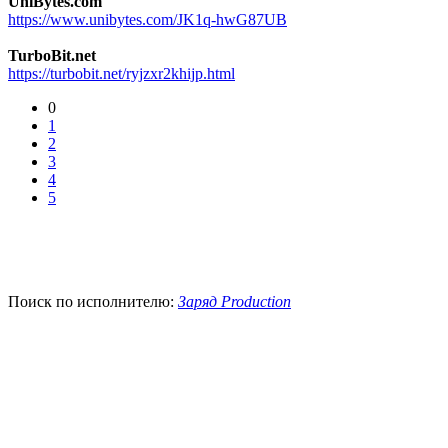
UniBytes.com
https://www.unibytes.com/JK1q-hwG87UB
TurboBit.net
https://turbobit.net/ryjzxr2khijp.html
0
1
2
3
4
5
Поиск по исполнителю:
Заряд Production