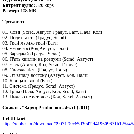
Битрейт аудио:
320 kbps
Размер:
108 MB
Треклист:
01. Лови (Scrad, Август, Градус, Батт, Паля, Кол)
02. Подих міста (Градус, Scrad)
03. Грай музико грай (Батт)
04. Четверть (Кол,Август, Паля)
05. Заряджай (Градус, Scrad)
06. П'ять хвилин на роздуми (Scrad, Август)
07. Чаек (Август, Кол, Scrad, Градус)
08. Своєчасність (Градус, Паля)
09. От запада востоку (Август, Кол, Паля)
10. Блищать вогні (Батт)
11. Система (Градус, Scrad, Август)
12. Грим (Паля, Август, Кол, Scrad, Батт)
13. Ничего не осталось (Кол, Scrad, Август)
Скачать "Заряд Production - 46.51 (2011)"
LetitBit.net
https://rapbest.ru/download/99071.90c65d3047cf419609671b125a45/z