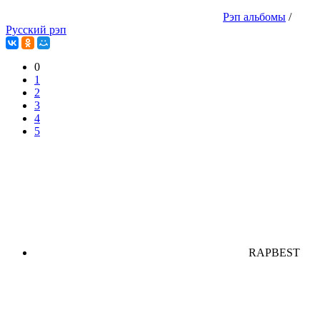
Рэп альбомы
/
Русский рэп
0
1
2
3
4
5
RAPBEST