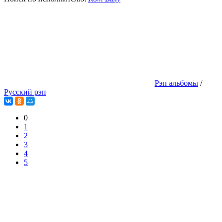
Рэп альбомы
/
Русский рэп
0
1
2
3
4
5