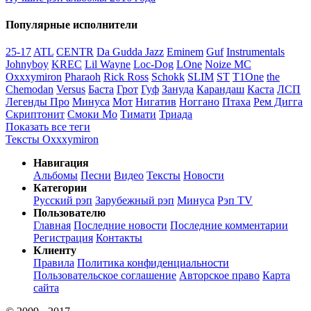
Популярные исполнители
25-17
ATL
CENTR
Da Gudda Jazz
Eminem
Guf
Instrumentals
Johnyboy
KREC
Lil Wayne
Loc-Dog
LOne
Noize MC
Oxxxymiron
Pharaoh
Rick Ross
Schokk
SLIM
ST
T1One
the
Chemodan
Versus
Баста
Грот
Гуф
Зануда
Карандаш
Каста
ЛСП
Легенды Про
Минуса
Мот
Нигатив
Ноггано
Птаха
Рем Дигга
Скриптонит
Смоки Мо
Тимати
Триада
Показать все теги
Тексты Oxxxymiron
Навигация
Альбомы
Песни
Видео
Тексты
Новости
Категории
Русский рэп
Зарубежный рэп
Минуса
Рэп TV
Пользователю
Главная
Последние новости
Последние комментарии
Регистрация
Контакты
Клиенту
Правила
Политика конфиденциальности
Пользовательское соглашение
Авторское право
Карта
сайта