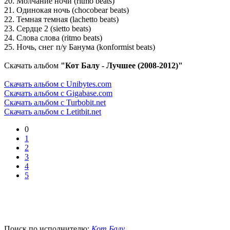
20. Молчание ночи (ritmo beats)
21. Одинокая ночь (chocobear beats)
22. Темная темная (lachetto beats)
23. Сердце 2 (sietto beats)
24. Слова слова (ritmo beats)
25. Ночь, снег п/у Банума (konformist beats)
Скачать альбом
"Кот Балу - Лучшее (2008-2012)"
Скачать альбом с Unibytes.com
Скачать альбом с Gigabase.com
Скачать альбом с Turbobit.net
Скачать альбом с Letitbit.net
0
1
2
3
4
5
Поиск по исполнителю:
Кот Балу