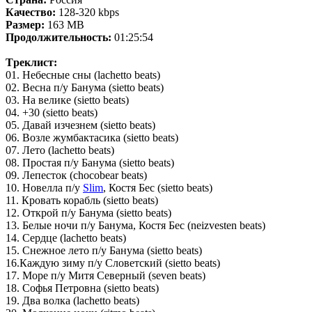
Качество:
128-320 kbps
Размер:
163 MB
Продолжительность:
01:25:54
Tреклист:
01. Небесные сны (lachetto beats)
02. Весна п/у Банума (sietto beats)
03. На велике (sietto beats)
04. +30 (sietto beats)
05. Давай изчезнем (sietto beats)
06. Возле жумбактасика (sietto beats)
07. Лето (lachetto beats)
08. Простая п/у Банума (sietto beats)
09. Лепесток (chocobear beats)
10. Новелла п/у
Slim
, Костя Бес (sietto beats)
11. Кровать корабль (sietto beats)
12. Открой п/у Банума (sietto beats)
13. Белые ночи п/у Банума, Костя Бес (neizvesten beats)
14. Сердце (lachetto beats)
15. Снежное лето п/у Банума (sietto beats)
16.Каждую зиму п/у Словетский (sietto beats)
17. Море п/у Митя Северный (seven beats)
18. Софья Петровна (sietto beats)
19. Два волка (lachetto beats)