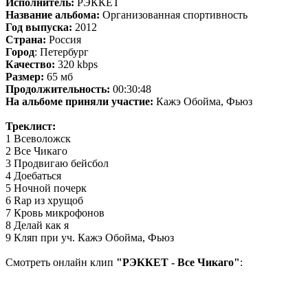
Исполнитель:
РЭККЕТ
Название альбома:
Организованная спортивность
Год выпуска:
2012
Страна:
Россия
Город
: Петербург
Качество:
320 kbps
Размер:
65 мб
Продолжительность:
00:30:48
На альбоме приняли участие:
Кажэ Обойма, Фьюз
Треклист:
1 Всеволожск
2 Все Чикаго
3 Продвигаю бейсбол
4 Доебаться
5 Ночной почерк
6 Rap из хрущоб
7 Кровь микрофонов
8 Делай как я
9 Кляп при уч. Кажэ Обойма, Фьюз
Смотреть онлайн клип
"РЭККЕТ - Все Чикаго"
: