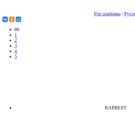
Рэп альбомы
/
Русс
80
1
2
3
4
5
RAPBEST