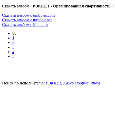
Скачать альбом
"РЭККЕТ - Организованная спортивность"
:
Скачать альбом с unibytes.com
Скачать альбом с turbobit.net
Скачать альбом с ifolder.ru
80
1
2
3
4
5
Поиск по исполнителю:
РЭККЕТ
,
Кажэ Обойма
,
Фьюз