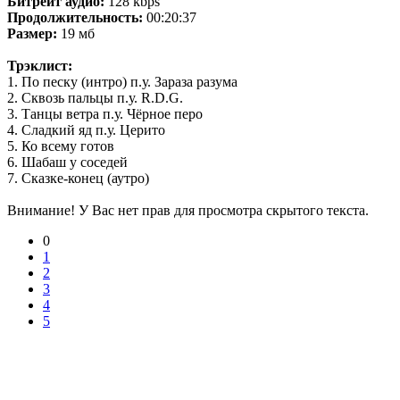
Битрейт аудио:
128 kbps
Продолжительность:
00:20:37
Размер:
19 мб
Трэклист:
1. По песку (интро) п.у. Зараза разума
2. Сквозь пальцы п.у. R.D.G.
3. Танцы ветра п.у. Чёрное перо
4. Сладкий яд п.у. Церито
5. Ко всему готов
6. Шабаш у соседей
7. Сказке-конец (аутро)
Внимание! У Вас нет прав для просмотра скрытого текста.
0
1
2
3
4
5