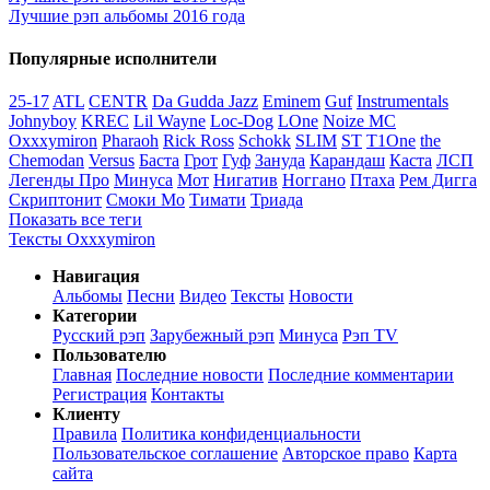
Лучшие рэп альбомы 2016 года
Популярные исполнители
25-17
ATL
CENTR
Da Gudda Jazz
Eminem
Guf
Instrumentals
Johnyboy
KREC
Lil Wayne
Loc-Dog
LOne
Noize MC
Oxxxymiron
Pharaoh
Rick Ross
Schokk
SLIM
ST
T1One
the
Chemodan
Versus
Баста
Грот
Гуф
Зануда
Карандаш
Каста
ЛСП
Легенды Про
Минуса
Мот
Нигатив
Ноггано
Птаха
Рем Дигга
Скриптонит
Смоки Мо
Тимати
Триада
Показать все теги
Тексты Oxxxymiron
Навигация
Альбомы
Песни
Видео
Тексты
Новости
Категории
Русский рэп
Зарубежный рэп
Минуса
Рэп TV
Пользователю
Главная
Последние новости
Последние комментарии
Регистрация
Контакты
Клиенту
Правила
Политика конфиденциальности
Пользовательское соглашение
Авторское право
Карта
сайта