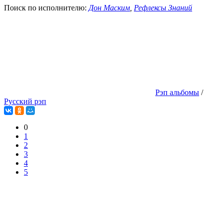
Поиск по исполнителю:
Дон Маским
,
Рефлексы Знаний
Рэп альбомы
/
Русский рэп
0
1
2
3
4
5