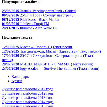
Популярные альбомы
25/06/2015
Жара x VeryImportantPunk - Critical
06/09/2016
25/17 и Грот - Солнцу навстречу
08/12/2015
Rick Ross - Black Market
01/03/2016
Jubilee - Emoji FM
24/11/2015
Illumate - Alan Wake EP
Последние текста
12/09/2025
Macan – Любовь L (Текст песни)
12/09/2025
Три дня дождя, Macan - Здравствуй (Текст песни)
17/09/2020
25/17 и Oxxxymiron - Северная страна (Текст
песни)
29/07/2020
МИША МАРВИН - О МАМА (Текст песни)
23/07/2020
Iggy Azalea — Survive The Summer (Текст песни)
Календарь
Архив
Лучшие рэп альбомы 2011 года
Лучшие рэп альбомы 2012 года
Лучшие рэп альбомы 2013 года
Лучшие рэп альбомы 2014 года
Лучшие рэп альбомы 2015 года