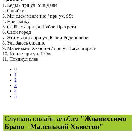
1. Кеды / при уч. Sun Дали
2. Ошибки
3. Мы едем медленно / при уч. SSt
4. Наизнанку
5. Cadillac / при уч. Пабло Прекрати
6. Свой город
7. Эти мысли / при уч. Юлии Родионовой
8. Улыбаюсь странно
9. Маленький Хьюстон / при уч. Lays in space
10. Кино / при уч. L'One
11. Покинул плен
0
1
2
3
4
5
Слушать онлайн альбом
"Жданиссимо
Браво - Маленький Хьюстон"