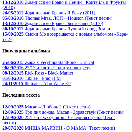
13/12/2010
Жданиссимо Браво и Ленин - Коктейль и Фрукты
(2010)
24/05/2011
Жданиссимо Браво - Я Режу (2011)
05/03/2016
Thomas Mraz, ЛСП – Houston (Текст песни)
13/12/2010
Жданиссимо Браво - Бестселлер (2010)
30/10/2011
Жданиссимо Браво - Лучший город Земли
15/09/2025
Смоки Мо возвращается с новым альбомом «Кара-
тэ 2»
Популярные альбомы
25/06/2015
Жара x VeryImportantPunk - Critical
06/09/2016
25/17 и Грот - Солнцу навстречу
08/12/2015
Rick Ross - Black Market
01/03/2016
Jubilee - Emoji FM
24/11/2015
Illumate - Alan Wake EP
Последние текста
12/09/2025
Macan – Любовь L (Текст песни)
12/09/2025
Три дня дождя, Macan - Здравствуй (Текст песни)
17/09/2020
25/17 и Oxxxymiron - Северная страна (Текст
песни)
29/07/2020
МИША МАРВИН - О МАМА (Текст песни)