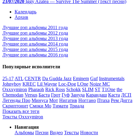
23/07/2020
Iggy Azalea — Survive The Summer (Текст песни)
Календарь
Архив
Лучшие рэп альбомы 2011 года
Лучшие рэп альбомы 2012 года
Лучшие рэп альбомы 2013 года
Лучшие рэп альбомы 2014 года
Лучшие рэп альбомы 2015 года
Лучшие рэп альбомы 2016 года
Популярные исполнители
25-17
ATL
CENTR
Da Gudda Jazz
Eminem
Guf
Instrumentals
Johnyboy
KREC
Lil Wayne
Loc-Dog
LOne
Noize MC
Oxxxymiron
Pharaoh
Rick Ross
Schokk
SLIM
ST
T1One
the
Chemodan
Versus
Баста
Грот
Гуф
Зануда
Карандаш
Каста
ЛСП
Легенды Про
Минуса
Мот
Нигатив
Ноггано
Птаха
Рем Дигга
Скриптонит
Смоки Мо
Тимати
Триада
Показать все теги
Тексты Oxxxymiron
Навигация
Альбомы
Песни
Видео
Тексты
Новости