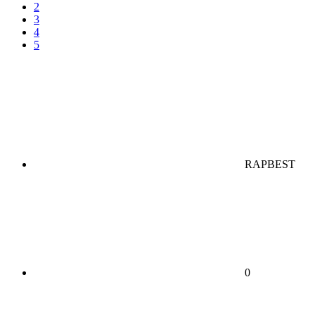
2
3
4
5
RAPBEST
0