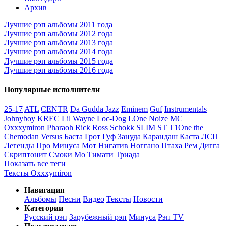
Архив
Лучшие рэп альбомы 2011 года
Лучшие рэп альбомы 2012 года
Лучшие рэп альбомы 2013 года
Лучшие рэп альбомы 2014 года
Лучшие рэп альбомы 2015 года
Лучшие рэп альбомы 2016 года
Популярные исполнители
25-17
ATL
CENTR
Da Gudda Jazz
Eminem
Guf
Instrumentals
Johnyboy
KREC
Lil Wayne
Loc-Dog
LOne
Noize MC
Oxxxymiron
Pharaoh
Rick Ross
Schokk
SLIM
ST
T1One
the
Chemodan
Versus
Баста
Грот
Гуф
Зануда
Карандаш
Каста
ЛСП
Легенды Про
Минуса
Мот
Нигатив
Ноггано
Птаха
Рем Дигга
Скриптонит
Смоки Мо
Тимати
Триада
Показать все теги
Тексты Oxxxymiron
Навигация
Альбомы
Песни
Видео
Тексты
Новости
Категории
Русский рэп
Зарубежный рэп
Минуса
Рэп TV