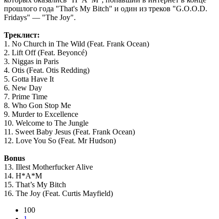
прошлого года "That's My Bitch" и один из треков "G.O.O.D.
Fridays" — "The Joy".
Треклист:
1. No Church in The Wild (Feat. Frank Ocean)
2. Lift Off (Feat. Beyoncé)
3. Niggas in Paris
4. Otis (Feat. Otis Redding)
5. Gotta Have It
6. New Day
7. Prime Time
8. Who Gon Stop Me
9. Murder to Excellence
10. Welcome to The Jungle
11. Sweet Baby Jesus (Feat. Frank Ocean)
12. Love You So (Feat. Mr Hudson)
Bonus
13. Illest Motherfucker Alive
14. H*A*M
15. That’s My Bitch
16. The Joy (Feat. Curtis Mayfield)
100
1