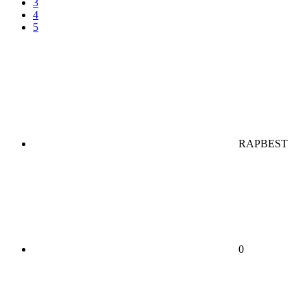
3
4
5
RAPBEST
0