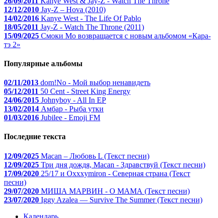
26/09/2011
Kanye West & Jay-Z - Watch The Throne
12/12/2010
Jay-Z – Hova (2010)
14/02/2016
Kanye West - The Life Of Pablo
18/05/2011
Jay-Z - Watch The Throne (2011)
15/09/2025
Смоки Мо возвращается с новым альбомом «Кара-
тэ 2»
Популярные альбомы
02/11/2013
dom!No - Мой выбор ненавидеть
05/12/2011
50 Cent - Street King Energy
24/06/2015
Johnyboy - All In EP
13/02/2014
Амбар - Рыба утки
01/03/2016
Jubilee - Emoji FM
Последние текста
12/09/2025
Macan – Любовь L (Текст песни)
12/09/2025
Три дня дождя, Macan - Здравствуй (Текст песни)
17/09/2020
25/17 и Oxxxymiron - Северная страна (Текст
песни)
29/07/2020
МИША МАРВИН - О МАМА (Текст песни)
23/07/2020
Iggy Azalea — Survive The Summer (Текст песни)
Календарь