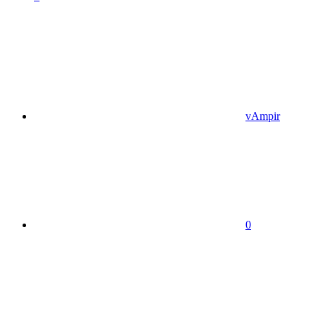
vAmpir
0