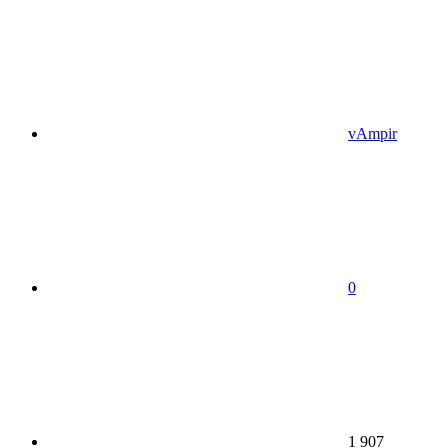
vAmpir
0
1 907