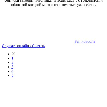
сентября выходит пластинка "Electric Lady", с треклистом и
обложкой которой можно ознакомиться уже сейчас.
Рэп новости
Слушать онлайн / Скачать
20
1
2
3
4
5