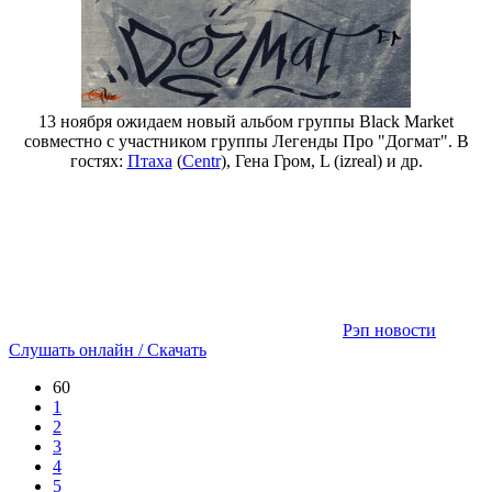
13 ноября ожидаем новый альбом группы Black Market
совместно с участником группы Легенды Про "Догмат". В
гостях:
Птаха
(
Centr
), Гена Гром, L (izreal) и др.
Рэп новости
Слушать онлайн / Скачать
60
1
2
3
4
5