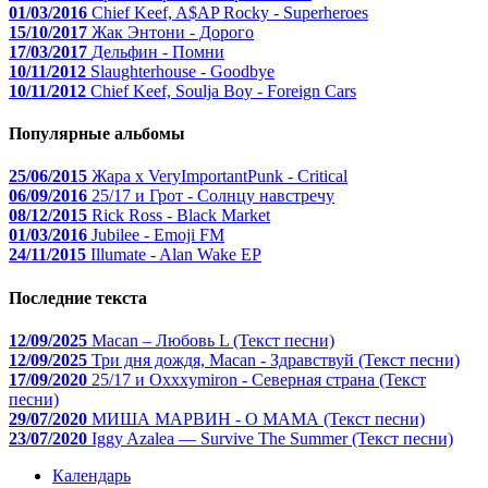
01/03/2016
Chief Keef, A$AP Rocky - Superheroes
15/10/2017
Жак Энтони - Дорого
17/03/2017
Дельфин - Помни
10/11/2012
Slaughterhouse - Goodbye
10/11/2012
Chief Keef, Soulja Boy - Foreign Cars
Популярные альбомы
25/06/2015
Жара x VeryImportantPunk - Critical
06/09/2016
25/17 и Грот - Солнцу навстречу
08/12/2015
Rick Ross - Black Market
01/03/2016
Jubilee - Emoji FM
24/11/2015
Illumate - Alan Wake EP
Последние текста
12/09/2025
Macan – Любовь L (Текст песни)
12/09/2025
Три дня дождя, Macan - Здравствуй (Текст песни)
17/09/2020
25/17 и Oxxxymiron - Северная страна (Текст
песни)
29/07/2020
МИША МАРВИН - О МАМА (Текст песни)
23/07/2020
Iggy Azalea — Survive The Summer (Текст песни)
Календарь