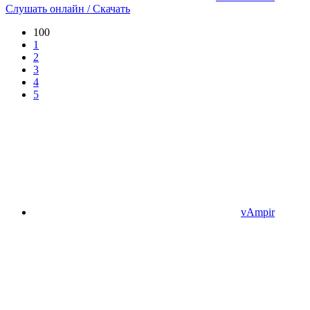
Слушать онлайн / Скачать
100
1
2
3
4
5
vAmpir