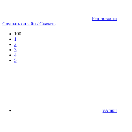
Рэп новости
Слушать онлайн / Скачать
100
1
2
3
4
5
vAmpir