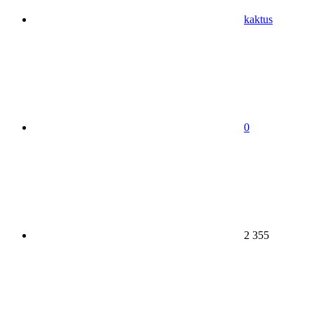
kaktus
0
2 355