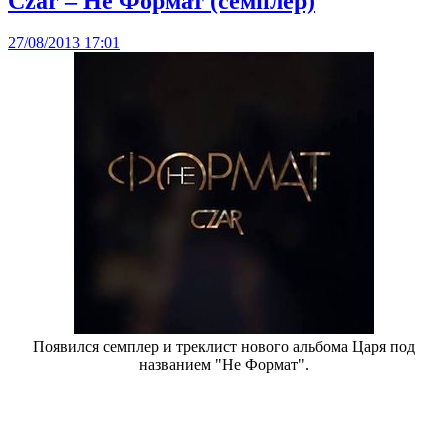
Czar – Не Формат (семплер)
27/08/2013 17:01
Появился семплер и треклист нового альбома Царя под
названием "Не Формат".