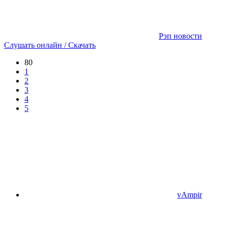
Рэп новости
Слушать онлайн / Скачать
80
1
2
3
4
5
vAmpir