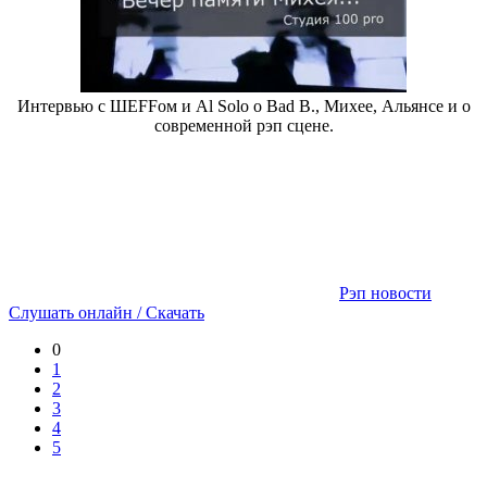
Интервью с ШЕFFом и Al Solo о Bad B., Михее, Альянсе и о
современной рэп сцене.
Рэп новости
Слушать онлайн / Скачать
0
1
2
3
4
5