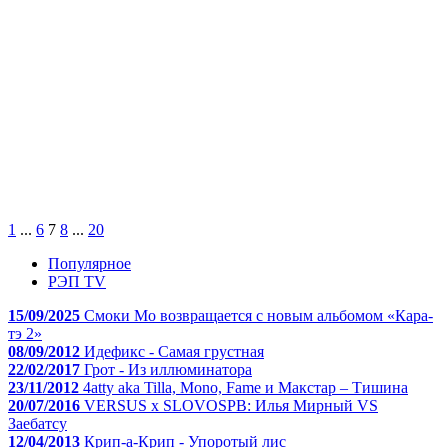
1
...
6
7
8
...
20
Популярное
РЭП TV
15/09/2025
Смоки Мо возвращается с новым альбомом «Кара-
тэ 2»
08/09/2012
Идефикс - Самая грустная
22/02/2017
Грот - Из иллюминатора
23/11/2012
4atty aka Tilla, Mono, Fame и Макстар – Тишина
20/07/2016
VERSUS x SLOVOSPB: Илья Мирный VS
Заебатсу
12/04/2013
Крип-а-Крип - Упоротый лис