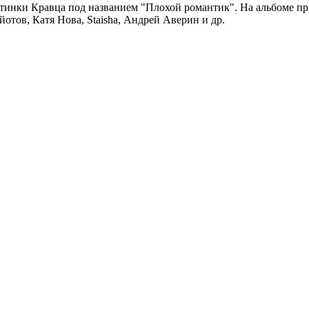
стинки Кравца под названием "Плохой романтик". На альбоме при
отов, Катя Нова, Staisha, Андрей Аверин и др.