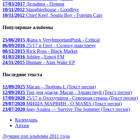
17/03/2017
Дельфин - Помни
10/11/2012
Slaughterhouse - Goodbye
10/11/2012
Chief Keef, Soulja Boy - Foreign Cars
Популярные альбомы
25/06/2015
Жара x VeryImportantPunk - Critical
06/09/2016
25/17 и Грот - Солнцу навстречу
08/12/2015
Rick Ross - Black Market
01/03/2016
Jubilee - Emoji FM
24/11/2015
Illumate - Alan Wake EP
Последние текста
12/09/2025
Macan – Любовь L (Текст песни)
12/09/2025
Три дня дождя, Macan - Здравствуй (Текст песни)
17/09/2020
25/17 и Oxxxymiron - Северная страна (Текст песни)
29/07/2020
МИША МАРВИН - О МАМА (Текст песни)
23/07/2020
Iggy Azalea — Survive The Summer (Текст песни)
Календарь
Архив
Лучшие рэп альбомы 2011 года