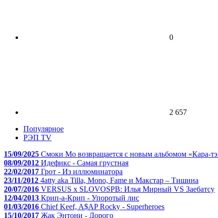
0
2 657
Популярное
РЭП TV
15/09/2025
Смоки Мо возвращается с новым альбомом «Кара-тэ
08/09/2012
Идефикс - Самая грустная
22/02/2017
Грот - Из иллюминатора
23/11/2012
4atty aka Tilla, Mono, Fame и Макстар – Тишина
20/07/2016
VERSUS x SLOVOSPB: Илья Мирный VS Заебатсу
12/04/2013
Крип-а-Крип - Упоротый лис
01/03/2016
Chief Keef, A$AP Rocky - Superheroes
15/10/2017
Жак Энтони - Дорого