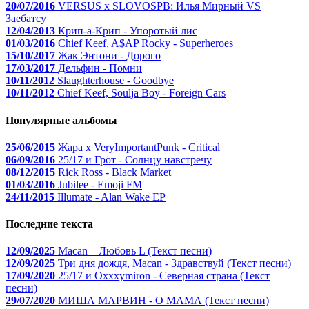
20/07/2016
VERSUS x SLOVOSPB: Илья Мирный VS
Заебатсу
12/04/2013
Крип-а-Крип - Упоротый лис
01/03/2016
Chief Keef, A$AP Rocky - Superheroes
15/10/2017
Жак Энтони - Дорого
17/03/2017
Дельфин - Помни
10/11/2012
Slaughterhouse - Goodbye
10/11/2012
Chief Keef, Soulja Boy - Foreign Cars
Популярные альбомы
25/06/2015
Жара x VeryImportantPunk - Critical
06/09/2016
25/17 и Грот - Солнцу навстречу
08/12/2015
Rick Ross - Black Market
01/03/2016
Jubilee - Emoji FM
24/11/2015
Illumate - Alan Wake EP
Последние текста
12/09/2025
Macan – Любовь L (Текст песни)
12/09/2025
Три дня дождя, Macan - Здравствуй (Текст песни)
17/09/2020
25/17 и Oxxxymiron - Северная страна (Текст
песни)
29/07/2020
МИША МАРВИН - О МАМА (Текст песни)