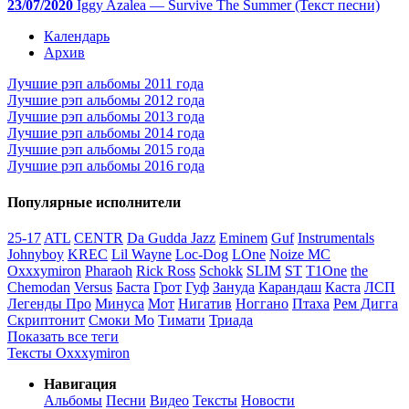
23/07/2020
Iggy Azalea — Survive The Summer (Текст песни)
Календарь
Архив
Лучшие рэп альбомы 2011 года
Лучшие рэп альбомы 2012 года
Лучшие рэп альбомы 2013 года
Лучшие рэп альбомы 2014 года
Лучшие рэп альбомы 2015 года
Лучшие рэп альбомы 2016 года
Популярные исполнители
25-17
ATL
CENTR
Da Gudda Jazz
Eminem
Guf
Instrumentals
Johnyboy
KREC
Lil Wayne
Loc-Dog
LOne
Noize MC
Oxxxymiron
Pharaoh
Rick Ross
Schokk
SLIM
ST
T1One
the
Chemodan
Versus
Баста
Грот
Гуф
Зануда
Карандаш
Каста
ЛСП
Легенды Про
Минуса
Мот
Нигатив
Ноггано
Птаха
Рем Дигга
Скриптонит
Смоки Мо
Тимати
Триада
Показать все теги
Тексты Oxxxymiron
Навигация
Альбомы
Песни
Видео
Тексты
Новости