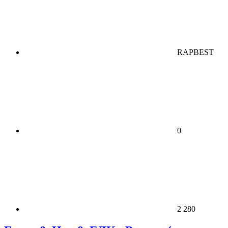
RAPBEST
0
2 280