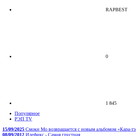
RAPBEST
0
1 845
Популярное
РЭП TV
15/09/2025
Смоки Мо возвращается с новым альбомом «Кара-тэ
08/09/2012
Идефикс - Самая грустная