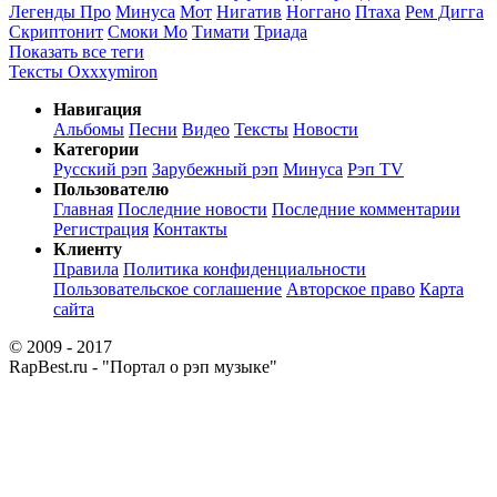
Легенды Про
Минуса
Мот
Нигатив
Ноггано
Птаха
Рем Дигга
Скриптонит
Смоки Мо
Тимати
Триада
Показать все теги
Тексты Oxxxymiron
Навигация
Альбомы
Песни
Видео
Тексты
Новости
Категории
Русский рэп
Зарубежный рэп
Минуса
Рэп TV
Пользователю
Главная
Последние новости
Последние комментарии
Регистрация
Контакты
Клиенту
Правила
Политика конфиденциальности
Пользовательское соглашение
Авторское право
Карта
сайта
© 2009 - 2017
RapBest.ru - "Портал о рэп музыке"