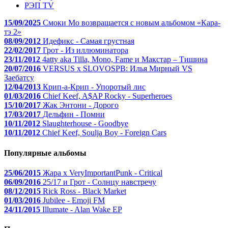
РЭП TV
15/09/2025
Смоки Мо возвращается с новым альбомом «Кара-
тэ 2»
08/09/2012
Идефикс - Самая грустная
22/02/2017
Грот - Из иллюминатора
23/11/2012
4atty aka Tilla, Mono, Fame и Макстар – Тишина
20/07/2016
VERSUS x SLOVOSPB: Илья Мирный VS
Заебатсу
12/04/2013
Крип-а-Крип - Упоротый лис
01/03/2016
Chief Keef, A$AP Rocky - Superheroes
15/10/2017
Жак Энтони - Дорого
17/03/2017
Дельфин - Помни
10/11/2012
Slaughterhouse - Goodbye
10/11/2012
Chief Keef, Soulja Boy - Foreign Cars
Популярные альбомы
25/06/2015
Жара x VeryImportantPunk - Critical
06/09/2016
25/17 и Грот - Солнцу навстречу
08/12/2015
Rick Ross - Black Market
01/03/2016
Jubilee - Emoji FM
24/11/2015
Illumate - Alan Wake EP