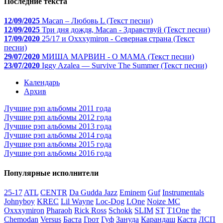
Последние текста
12/09/2025
Macan – Любовь L (Текст песни)
12/09/2025
Три дня дождя, Macan - Здравствуй (Текст песни)
17/09/2020
25/17 и Oxxxymiron - Северная страна (Текст
песни)
29/07/2020
МИША МАРВИН - О МАМА (Текст песни)
23/07/2020
Iggy Azalea — Survive The Summer (Текст песни)
Календарь
Архив
Лучшие рэп альбомы 2011 года
Лучшие рэп альбомы 2012 года
Лучшие рэп альбомы 2013 года
Лучшие рэп альбомы 2014 года
Лучшие рэп альбомы 2015 года
Лучшие рэп альбомы 2016 года
Популярные исполнители
25-17
ATL
CENTR
Da Gudda Jazz
Eminem
Guf
Instrumentals
Johnyboy
KREC
Lil Wayne
Loc-Dog
LOne
Noize MC
Oxxxymiron
Pharaoh
Rick Ross
Schokk
SLIM
ST
T1One
the
Chemodan
Versus
Баста
Грот
Гуф
Зануда
Карандаш
Каста
ЛСП