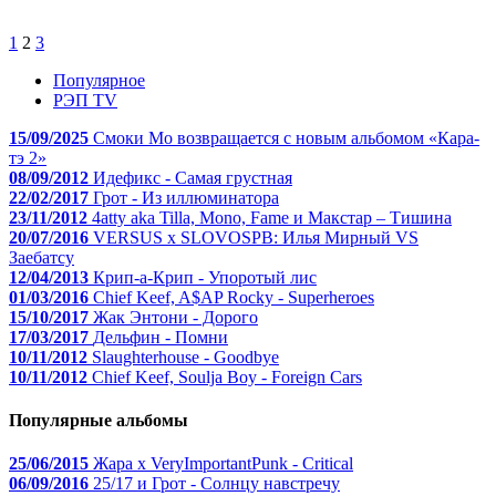
1
2
3
Популярное
РЭП TV
15/09/2025
Смоки Мо возвращается с новым альбомом «Кара-
тэ 2»
08/09/2012
Идефикс - Самая грустная
22/02/2017
Грот - Из иллюминатора
23/11/2012
4atty aka Tilla, Mono, Fame и Макстар – Тишина
20/07/2016
VERSUS x SLOVOSPB: Илья Мирный VS
Заебатсу
12/04/2013
Крип-а-Крип - Упоротый лис
01/03/2016
Chief Keef, A$AP Rocky - Superheroes
15/10/2017
Жак Энтони - Дорого
17/03/2017
Дельфин - Помни
10/11/2012
Slaughterhouse - Goodbye
10/11/2012
Chief Keef, Soulja Boy - Foreign Cars
Популярные альбомы
25/06/2015
Жара x VeryImportantPunk - Critical
06/09/2016
25/17 и Грот - Солнцу навстречу