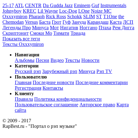
25-17
ATL
CENTR
Da Gudda Jazz
Eminem
Guf
Instrumentals
Johnyboy
KREC
Lil Wayne
Loc-Dog
LOne
Noize MC
Oxxxymiron
Pharaoh
Rick Ross
Schokk
SLIM
ST
T1One
the
Chemodan
Versus
Баста
Грот
Гуф
Зануда
Карандаш
Каста
ЛСП
Легенды Про
Минуса
Мот
Нигатив
Ноггано
Птаха
Рем Дигга
Скриптонит
Смоки Мо
Тимати
Триада
Показать все теги
Тексты Oxxxymiron
Навигация
Альбомы
Песни
Видео
Тексты
Новости
Категории
Русский рэп
Зарубежный рэп
Минуса
Рэп TV
Пользователю
Главная
Последние новости
Последние комментарии
Регистрация
Контакты
Клиенту
Правила
Политика конфиденциальности
Пользовательское соглашение
Авторское право
Карта
сайта
© 2009 - 2017
RapBest.ru - "Портал о рэп музыке"