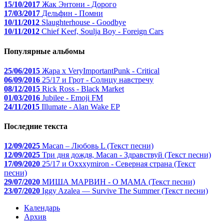
15/10/2017
Жак Энтони - Дорого
17/03/2017
Дельфин - Помни
10/11/2012
Slaughterhouse - Goodbye
10/11/2012
Chief Keef, Soulja Boy - Foreign Cars
Популярные альбомы
25/06/2015
Жара x VeryImportantPunk - Critical
06/09/2016
25/17 и Грот - Солнцу навстречу
08/12/2015
Rick Ross - Black Market
01/03/2016
Jubilee - Emoji FM
24/11/2015
Illumate - Alan Wake EP
Последние текста
12/09/2025
Macan – Любовь L (Текст песни)
12/09/2025
Три дня дождя, Macan - Здравствуй (Текст песни)
17/09/2020
25/17 и Oxxxymiron - Северная страна (Текст
песни)
29/07/2020
МИША МАРВИН - О МАМА (Текст песни)
23/07/2020
Iggy Azalea — Survive The Summer (Текст песни)
Календарь
Архив