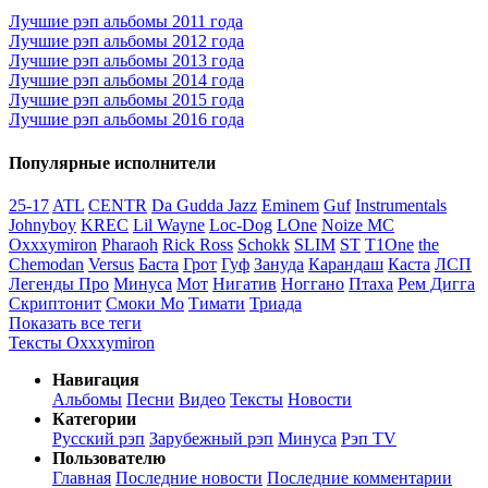
Лучшие рэп альбомы 2011 года
Лучшие рэп альбомы 2012 года
Лучшие рэп альбомы 2013 года
Лучшие рэп альбомы 2014 года
Лучшие рэп альбомы 2015 года
Лучшие рэп альбомы 2016 года
Популярные исполнители
25-17
ATL
CENTR
Da Gudda Jazz
Eminem
Guf
Instrumentals
Johnyboy
KREC
Lil Wayne
Loc-Dog
LOne
Noize MC
Oxxxymiron
Pharaoh
Rick Ross
Schokk
SLIM
ST
T1One
the
Chemodan
Versus
Баста
Грот
Гуф
Зануда
Карандаш
Каста
ЛСП
Легенды Про
Минуса
Мот
Нигатив
Ноггано
Птаха
Рем Дигга
Скриптонит
Смоки Мо
Тимати
Триада
Показать все теги
Тексты Oxxxymiron
Навигация
Альбомы
Песни
Видео
Тексты
Новости
Категории
Русский рэп
Зарубежный рэп
Минуса
Рэп TV
Пользователю
Главная
Последние новости
Последние комментарии