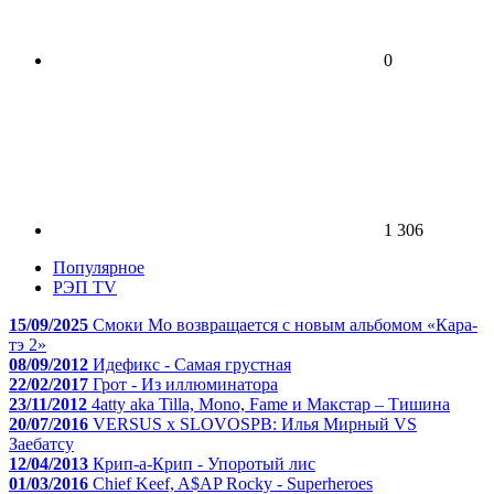
0
1 306
Популярное
РЭП TV
15/09/2025
Смоки Мо возвращается с новым альбомом «Кара-
тэ 2»
08/09/2012
Идефикс - Самая грустная
22/02/2017
Грот - Из иллюминатора
23/11/2012
4atty aka Tilla, Mono, Fame и Макстар – Тишина
20/07/2016
VERSUS x SLOVOSPB: Илья Мирный VS
Заебатсу
12/04/2013
Крип-а-Крип - Упоротый лис
01/03/2016
Chief Keef, A$AP Rocky - Superheroes