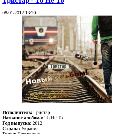
Тристар - То Не То
08/01/2012 13:20
Исполнитель:
Тристар
Название альбома:
То Не То
Год выпуска:
2012
Страна:
Украниа
Город
: Кременчуг