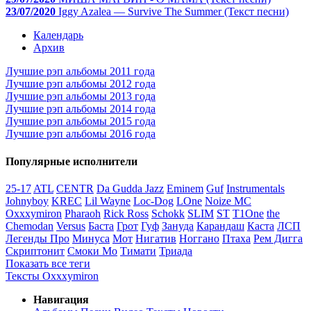
23/07/2020
Iggy Azalea — Survive The Summer (Текст песни)
Календарь
Архив
Лучшие рэп альбомы 2011 года
Лучшие рэп альбомы 2012 года
Лучшие рэп альбомы 2013 года
Лучшие рэп альбомы 2014 года
Лучшие рэп альбомы 2015 года
Лучшие рэп альбомы 2016 года
Популярные исполнители
25-17
ATL
CENTR
Da Gudda Jazz
Eminem
Guf
Instrumentals
Johnyboy
KREC
Lil Wayne
Loc-Dog
LOne
Noize MC
Oxxxymiron
Pharaoh
Rick Ross
Schokk
SLIM
ST
T1One
the
Chemodan
Versus
Баста
Грот
Гуф
Зануда
Карандаш
Каста
ЛСП
Легенды Про
Минуса
Мот
Нигатив
Ноггано
Птаха
Рем Дигга
Скриптонит
Смоки Мо
Тимати
Триада
Показать все теги
Тексты Oxxxymiron
Навигация