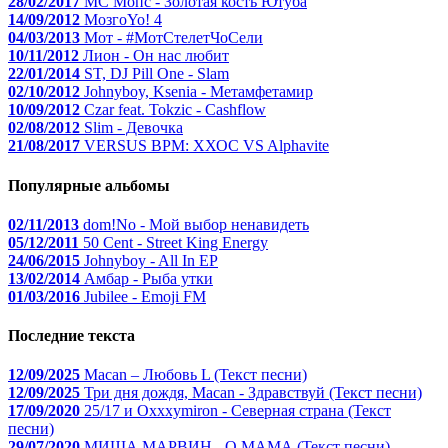
28/02/2017
МС Мопс - Золотая кость Ютуба
14/09/2012
МозгоYo! 4
04/03/2013
Мот - #МотСтелетЧоСели
10/11/2012
Лион - Он нас любит
22/01/2014
ST, DJ Pill One - Slam
02/10/2012
Johnyboy, Ksenia - Метамфетамир
10/09/2012
Czar feat. Tokzic - Cashflow
02/08/2012
Slim - Девочка
21/08/2017
VERSUS BPM: ХХОС VS Alphavite
Популярные альбомы
02/11/2013
dom!No - Мой выбор ненавидеть
05/12/2011
50 Cent - Street King Energy
24/06/2015
Johnyboy - All In EP
13/02/2014
Амбар - Рыба утки
01/03/2016
Jubilee - Emoji FM
Последние текста
12/09/2025
Macan – Любовь L (Текст песни)
12/09/2025
Три дня дождя, Macan - Здравствуй (Текст песни)
17/09/2020
25/17 и Oxxxymiron - Северная страна (Текст
песни)
29/07/2020
МИША МАРВИН - О МАМА (Текст песни)