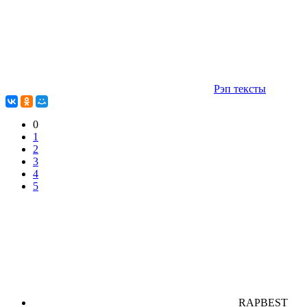
Рэп тексты
0
1
2
3
4
5
RAPBEST