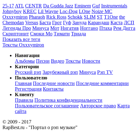
25-17
ATL
CENTR
Da Gudda Jazz
Eminem
Guf
Instrumentals
Johnyboy
KREC
Lil Wayne
Loc-Dog
LOne
Noize MC
Oxxxymiron
Pharaoh
Rick Ross
Schokk
SLIM
ST
T1One
the
Chemodan
Versus
Баста
Грот
Гуф
Зануда
Карандаш
Каста
ЛСП
Легенды Про
Минуса
Мот
Нигатив
Ноггано
Птаха
Рем Дигга
Скриптонит
Смоки Мо
Тимати
Триада
Показать все теги
Тексты Oxxxymiron
Навигация
Альбомы
Песни
Видео
Тексты
Новости
Категории
Русский рэп
Зарубежный рэп
Минуса
Рэп TV
Пользователю
Главная
Последние новости
Последние комментарии
Регистрация
Контакты
Клиенту
Правила
Политика конфиденциальности
Пользовательское соглашение
Авторское право
Карта
сайта
© 2009 - 2017
RapBest.ru - "Портал о рэп музыке"