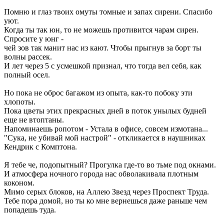
Помню и глаз твоих омуты томные и запах сирени. Спасибо
уют.
Когда ты так юн, то не можешь противится чарам сирен.
Спросите у юнг -
чей зов так манит нас из кают. Чтобы прыгнув за борт ты
волны рассек.
И лет через 5 с усмешкой признал, что тогда вел себя, как
полный осел.
Но пока не оброс багажом из опыта, как-то побоку эти
хлопоты.
Пока цветы этих прекрасных дней в поток унылых будней
еще не втоптаны.
Напоминаешь ропотом - Устала в офисе, совсем измотана...
"Сука, не убивай мой настрой" - откликается в наушниках
Кендрик с Комптона.
Я тебе че, подопытный? Прогулка где-то во тьме под окнами.
И атмосфера ночного города нас обволакивала плотным
коконом.
Мимо серых блоков, на Аллею Звезд через Проспект Труда.
Тебе пора домой, но ты ко мне вернешься даже раньше чем
попадешь туда.