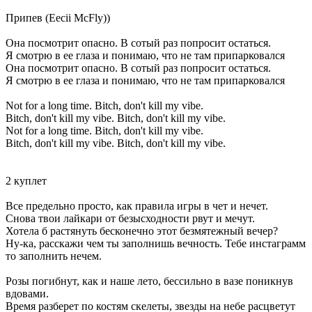
Припев (Eecii McFly))
Она посмотрит опасно. В сотый раз попросит остаться.
Я смотрю в ее глаза и понимаю, что не там припарковался
Она посмотрит опасно. В сотый раз попросит остаться.
Я смотрю в ее глаза и понимаю, что не там припарковался
Not for a long time. Bitch, don't kill my vibe.
Bitch, don't kill my vibe. Bitch, don't kill my vibe.
Not for a long time. Bitch, don't kill my vibe.
Bitch, don't kill my vibe. Bitch, don't kill my vibe.
2 куплет
Все предельно просто, как правила игры в чет и нечет.
Снова твои лайкари от безысходности рвут и мечут.
Хотела б растянуть бесконечно этот безмятежный вечер?
Ну-ка, расскажи чем ты заполнишь вечность. Тебе инстаграмм
то заполнить нечем.
Розы погибнут, как и наше лето, бессильно в вазе поникнув
вдовами.
Время разберет по костям скелеты, звезды на небе расцветут