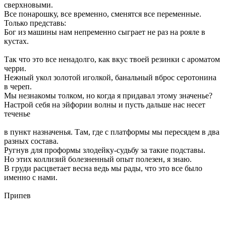
сверхновыми.
Все понарошку, все временно, сменятся все переменные.
Только представь:
Бог из машины нам непременно сыграет не раз на рояле в
кустах.
Так что это все ненадолго, как вкус твоей резинки с ароматом
черри.
Нежный укол золотой иголкой, банальный вброс серотонина
в череп.
Мы незнакомы толком, но когда я придавал этому значенье?
Настрой себя на эйфории волны и пусть дальше нас несет
теченье
в пункт назначенья. Там, где с платформы мы пересядем в два
разных состава.
Ругнув для проформы злодейку-судьбу за такие подставы.
Но этих коллизий болезненный опыт полезен, я знаю.
В груди расцветает весна ведь мы рады, что это все было
именно с нами.
Припев