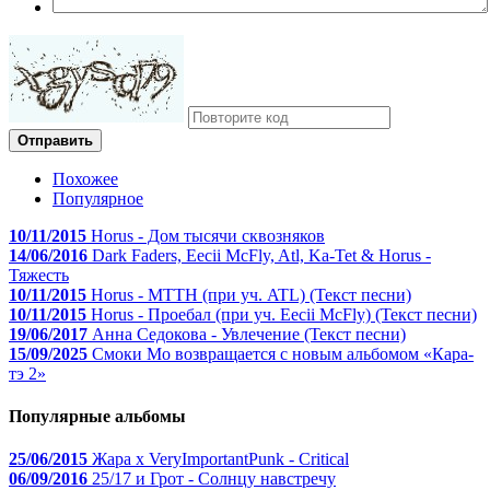
Отправить
Похожее
Популярное
10/11/2015
Horus - Дом тысячи сквозняков
14/06/2016
Dark Faders, Eecii McFly, Atl, Ka-Tet & Horus -
Тяжесть
10/11/2015
Horus - МТТН (при уч. ATL) (Текст песни)
10/11/2015
Horus - Проебал (при уч. Eecii McFly) (Текст песни)
19/06/2017
Анна Седокова - Увлечение (Текст песни)
15/09/2025
Смоки Мо возвращается с новым альбомом «Кара-
тэ 2»
Популярные альбомы
25/06/2015
Жара x VeryImportantPunk - Critical
06/09/2016
25/17 и Грот - Солнцу навстречу