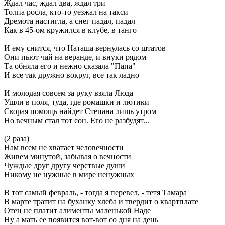
Ждал час, ждал два, ждал три
Толпа росла, кто-то уезжал на такси
Дремота настигла, а снег падал, падал
Как в 45-ом кружился в клубе, в танго
И ему снится, что Наташа вернулась со штатов
Они пьют чай на веранде, и внуки рядом
Та обняла его и нежно сказала "Папа"
И все так дружно вокруг, все так ладно
И молодая совсем за руку взяла Люда
Ушли в поля, туда, где ромашки и лютики
Скорая помощь найдет Степана лишь утром
Но вечным стал тот сон. Его не разбудят...
(2 раза)
Нам всем не хватает человечности
Живем минутой, забывая о вечности
Чуждые друг другу черствые души
Никому не нужные в мире ненужных
В тот самый февраль, - тогда я перевел, - тетя Тамара
В марте тратит на буханку хлеба и твердит о квартплате
Отец не платит алименты маленькой Наде
Ну а мать ее появится вот-вот со дня на день