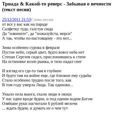
Триада & Какой-то реверс - Забывая о вечности
(текст песни)
25/12/2011 21:53
Слова песни
от все у вас как на параде
Салфетку туда, галстук сюда
Да "извините", да "пожалуйста, мерси"
А так, чтобы по-настоящему - это нет...
Зима особенно сурова в феврале
Пустое небо, серый цвет, будто вовсе неба нет
Степан Сергеев сидел, прислонившись к стене
На остановке возле рынка, и тихо падал снег
И взгляд его где-то там в глубине
И будто там на войне еще, где близкие ему судьбы
Стало особенно трудно после того, как
В том году умерла Люда. Так одиноко...
Уныло пела вьюга, ехали люди в окнах
У нас одни вроде будни, и под одним ходим Богом
Озябшие руки насчитали 6 рублей мелочи
... ждать будем, и думать не о чем тут