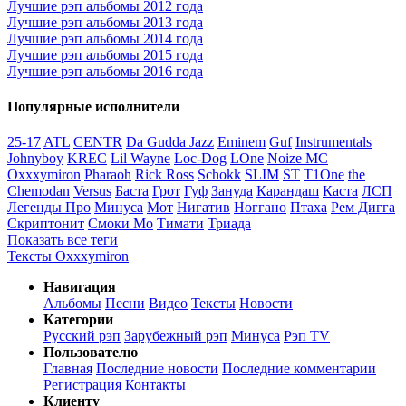
Лучшие рэп альбомы 2012 года
Лучшие рэп альбомы 2013 года
Лучшие рэп альбомы 2014 года
Лучшие рэп альбомы 2015 года
Лучшие рэп альбомы 2016 года
Популярные исполнители
25-17
ATL
CENTR
Da Gudda Jazz
Eminem
Guf
Instrumentals
Johnyboy
KREC
Lil Wayne
Loc-Dog
LOne
Noize MC
Oxxxymiron
Pharaoh
Rick Ross
Schokk
SLIM
ST
T1One
the
Chemodan
Versus
Баста
Грот
Гуф
Зануда
Карандаш
Каста
ЛСП
Легенды Про
Минуса
Мот
Нигатив
Ноггано
Птаха
Рем Дигга
Скриптонит
Смоки Мо
Тимати
Триада
Показать все теги
Тексты Oxxxymiron
Навигация
Альбомы
Песни
Видео
Тексты
Новости
Категории
Русский рэп
Зарубежный рэп
Минуса
Рэп TV
Пользователю
Главная
Последние новости
Последние комментарии
Регистрация
Контакты
Клиенту