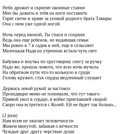
Небо дрожит и скрипят оконные ставни
Мне бы дожить и тебя на ноги поставить
Горят свечи в храме за упокой родного брата Тамары
Она с ним уже одной ногой
Ночь перед иконой, Ты спаси и сохрани
Ведь она еще ребенок, не видавшая семьи
Мы ровно в 7 в садик к ней, еще в сельсовет
Маленькая Надя на утренник встала чуть свет
Бабушка и внучка по хрустящему снегу за ручку
Надо же, прошла ломота, что всю ночь мучила
На обратном пути что-то кольнуло в груди
Голову кружит, стук сердца медленный слушает
Держась левой рукой за частокол
Проходящие мимо не понимали, что тут такого
Прямой укол в сердце, в койке приехавшей скорой
Скоро она встретится с Колей. Ей не будет так больно...
(2 раза)
Нам всем не хватает человечности
Живем минутой, забывая о вечности
Чуждые друг другу черствые души