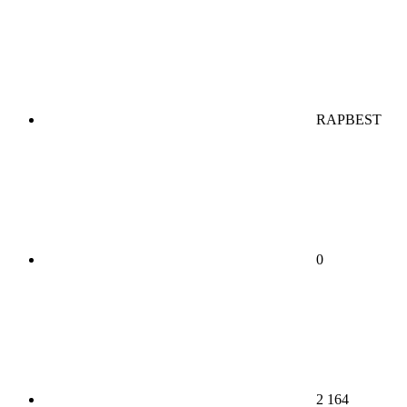
RAPBEST
0
2 164