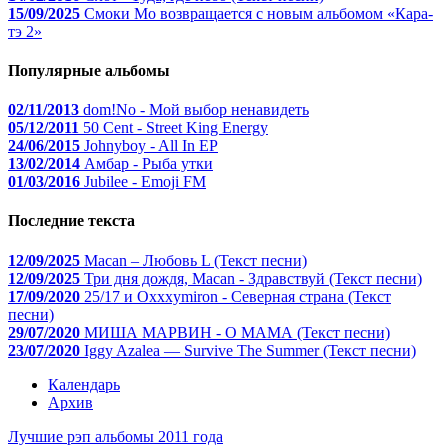
15/09/2025
Смоки Мо возвращается с новым альбомом «Кара-
тэ 2»
Популярные альбомы
02/11/2013
dom!No - Мой выбор ненавидеть
05/12/2011
50 Cent - Street King Energy
24/06/2015
Johnyboy - All In EP
13/02/2014
Амбар - Рыба утки
01/03/2016
Jubilee - Emoji FM
Последние текста
12/09/2025
Macan – Любовь L (Текст песни)
12/09/2025
Три дня дождя, Macan - Здравствуй (Текст песни)
17/09/2020
25/17 и Oxxxymiron - Северная страна (Текст
песни)
29/07/2020
МИША МАРВИН - О МАМА (Текст песни)
23/07/2020
Iggy Azalea — Survive The Summer (Текст песни)
Календарь
Архив
Лучшие рэп альбомы 2011 года