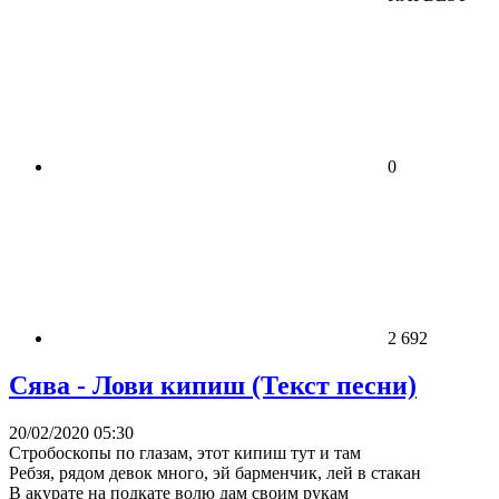
0
2 692
Сява - Лови кипиш (Текст песни)
20/02/2020 05:30
Стробоскопы по глазам, этот кипиш тут и там
Ребзя, рядом девок много, эй барменчик, лей в стакан
В акурате на подкате волю дам своим рукам