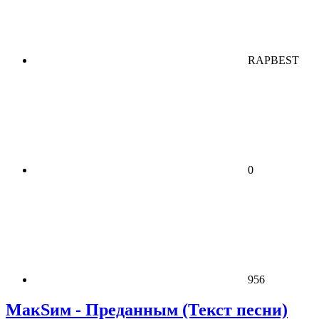
RAPBEST
0
956
МакSим - Преданным (Текст песни)