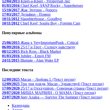
12/04/2013
Крип-а-Крип - Упоротый лис
01/03/2016
Chief Keef, A$AP Rocky - Superheroes
15/10/2017
Жак Энтони - Дорого
17/03/2017
Дельфин - Помни
10/11/2012
Slaughterhouse - Goodbye
10/11/2012
Chief Keef, Soulja Boy - Foreign Cars
Популярные альбомы
25/06/2015
Жара x VeryImportantPunk - Critical
06/09/2016
25/17 и Грот - Солнцу навстречу
08/12/2015
Rick Ross - Black Market
01/03/2016
Jubilee - Emoji FM
24/11/2015
Illumate - Alan Wake EP
Последние текста
12/09/2025
Macan – Любовь L (Текст песни)
12/09/2025
Три дня дождя, Macan - Здравствуй (Текст песни)
17/09/2020
25/17 и Oxxxymiron - Северная страна (Текст песни)
29/07/2020
МИША МАРВИН - О МАМА (Текст песни)
23/07/2020
Iggy Azalea — Survive The Summer (Текст песни)
Календарь
Архив