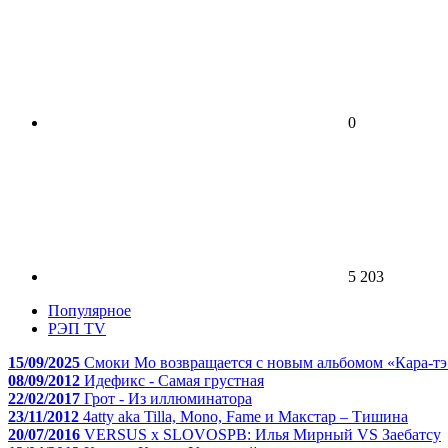
0
5 203
Популярное
РЭП TV
15/09/2025
Смоки Мо возвращается с новым альбомом «Кара-тэ
08/09/2012
Идефикс - Самая грустная
22/02/2017
Грот - Из иллюминатора
23/11/2012
4atty aka Tilla, Mono, Fame и Макстар – Тишина
20/07/2016
VERSUS x SLOVOSPB: Илья Мирный VS Заебатсу