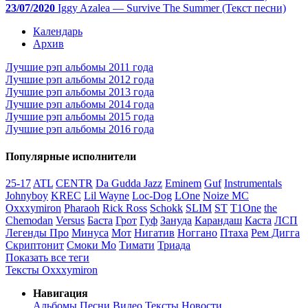
23/07/2020
Iggy Azalea — Survive The Summer (Текст песни)
Календарь
Архив
Лучшие рэп альбомы 2011 года
Лучшие рэп альбомы 2012 года
Лучшие рэп альбомы 2013 года
Лучшие рэп альбомы 2014 года
Лучшие рэп альбомы 2015 года
Лучшие рэп альбомы 2016 года
Популярные исполнители
25-17
ATL
CENTR
Da Gudda Jazz
Eminem
Guf
Instrumentals
Johnyboy
KREC
Lil Wayne
Loc-Dog
LOne
Noize MC
Oxxxymiron
Pharaoh
Rick Ross
Schokk
SLIM
ST
T1One
the
Chemodan
Versus
Баста
Грот
Гуф
Зануда
Карандаш
Каста
ЛСП
Легенды Про
Минуса
Мот
Нигатив
Ноггано
Птаха
Рем Дигга
Скриптонит
Смоки Мо
Тимати
Триада
Показать все теги
Тексты Oxxxymiron
Навигация
Альбомы
Песни
Видео
Тексты
Новости