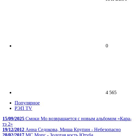
0
4 565
Популярное
РЭП TV
15/09/2025
Смоки Мо возвращается с новым альбомом «Кара-
тэ 2»
19/12/2012
Анна Седокова, Миша Крупин - Небезопасно
28/02/2017
МС Мопс - Золотая кость Ютуба