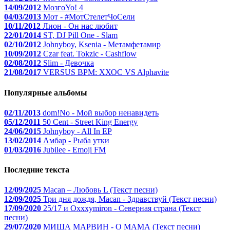
14/09/2012
МозгоYo! 4
04/03/2013
Мот - #МотСтелетЧоСели
10/11/2012
Лион - Он нас любит
22/01/2014
ST, DJ Pill One - Slam
02/10/2012
Johnyboy, Ksenia - Метамфетамир
10/09/2012
Czar feat. Tokzic - Cashflow
02/08/2012
Slim - Девочка
21/08/2017
VERSUS BPM: ХХОС VS Alphavite
Популярные альбомы
02/11/2013
dom!No - Мой выбор ненавидеть
05/12/2011
50 Cent - Street King Energy
24/06/2015
Johnyboy - All In EP
13/02/2014
Амбар - Рыба утки
01/03/2016
Jubilee - Emoji FM
Последние текста
12/09/2025
Macan – Любовь L (Текст песни)
12/09/2025
Три дня дождя, Macan - Здравствуй (Текст песни)
17/09/2020
25/17 и Oxxxymiron - Северная страна (Текст
песни)
29/07/2020
МИША МАРВИН - О МАМА (Текст песни)