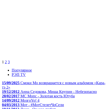
1
2
3
Популярное
РЭП TV
15/09/2025
Смоки Мо возвращается с новым альбомом «Кара-
тэ 2»
19/12/2012
Анна Седокова, Миша Крупин - Небезопасно
28/02/2017
МС Мопс - Золотая кость Ютуба
14/09/2012
МозгоYo! 4
04/03/2013
Мот - #МотСтелетЧоСели