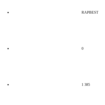
RAPBEST
0
1 385