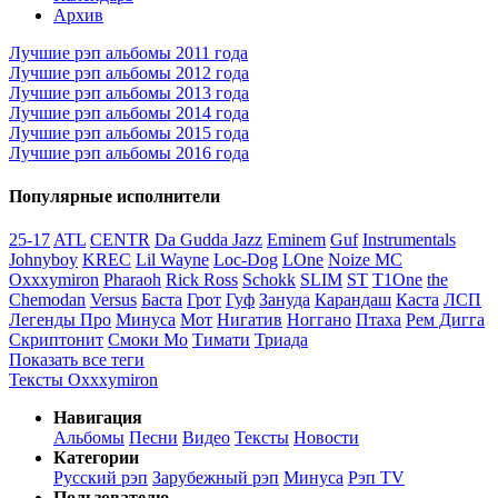
Архив
Лучшие рэп альбомы 2011 года
Лучшие рэп альбомы 2012 года
Лучшие рэп альбомы 2013 года
Лучшие рэп альбомы 2014 года
Лучшие рэп альбомы 2015 года
Лучшие рэп альбомы 2016 года
Популярные исполнители
25-17
ATL
CENTR
Da Gudda Jazz
Eminem
Guf
Instrumentals
Johnyboy
KREC
Lil Wayne
Loc-Dog
LOne
Noize MC
Oxxxymiron
Pharaoh
Rick Ross
Schokk
SLIM
ST
T1One
the
Chemodan
Versus
Баста
Грот
Гуф
Зануда
Карандаш
Каста
ЛСП
Легенды Про
Минуса
Мот
Нигатив
Ноггано
Птаха
Рем Дигга
Скриптонит
Смоки Мо
Тимати
Триада
Показать все теги
Тексты Oxxxymiron
Навигация
Альбомы
Песни
Видео
Тексты
Новости
Категории
Русский рэп
Зарубежный рэп
Минуса
Рэп TV
Пользователю