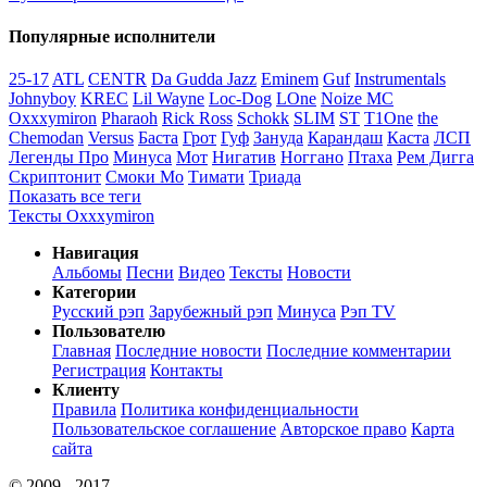
Популярные исполнители
25-17
ATL
CENTR
Da Gudda Jazz
Eminem
Guf
Instrumentals
Johnyboy
KREC
Lil Wayne
Loc-Dog
LOne
Noize MC
Oxxxymiron
Pharaoh
Rick Ross
Schokk
SLIM
ST
T1One
the
Chemodan
Versus
Баста
Грот
Гуф
Зануда
Карандаш
Каста
ЛСП
Легенды Про
Минуса
Мот
Нигатив
Ноггано
Птаха
Рем Дигга
Скриптонит
Смоки Мо
Тимати
Триада
Показать все теги
Тексты Oxxxymiron
Навигация
Альбомы
Песни
Видео
Тексты
Новости
Категории
Русский рэп
Зарубежный рэп
Минуса
Рэп TV
Пользователю
Главная
Последние новости
Последние комментарии
Регистрация
Контакты
Клиенту
Правила
Политика конфиденциальности
Пользовательское соглашение
Авторское право
Карта
сайта
© 2009 - 2017