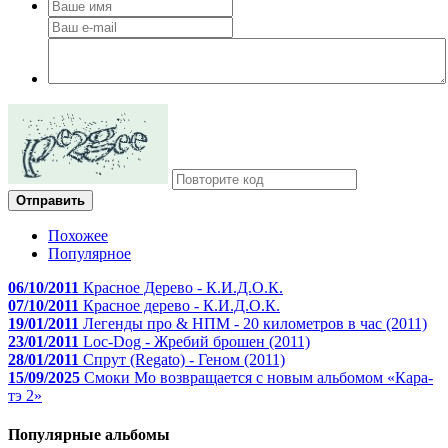
Отправить
Похожее
Популярное
06/10/2011
Красное Дерево - К.И.Д.О.К.
07/10/2011
Красное дерево - К.И.Д.О.К.
19/01/2011
Легенды про & НПМ - 20 километров в час (2011)
23/01/2011
Loc-Dog - Жребий брошен (2011)
28/01/2011
Спрут (Regato) - Геном (2011)
15/09/2025
Смоки Мо возвращается с новым альбомом «Кара-
тэ 2»
Популярные альбомы