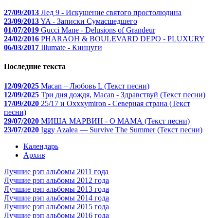
27/09/2013
Лед 9 - Искушение святого простолюдина
23/09/2013
YA - Записки Сумасшедшего
01/07/2019
Gucci Mane - Delusions of Grandeur
24/02/2016
PHARAOH & BOULEVARD DEPO - PLUXURY
06/03/2017
Illumate - Кинцуги
Последние текста
12/09/2025
Macan – Любовь L (Текст песни)
12/09/2025
Три дня дождя, Macan - Здравствуй (Текст песни)
17/09/2020
25/17 и Oxxxymiron - Северная страна (Текст
песни)
29/07/2020
МИША МАРВИН - О МАМА (Текст песни)
23/07/2020
Iggy Azalea — Survive The Summer (Текст песни)
Календарь
Архив
Лучшие рэп альбомы 2011 года
Лучшие рэп альбомы 2012 года
Лучшие рэп альбомы 2013 года
Лучшие рэп альбомы 2014 года
Лучшие рэп альбомы 2015 года
Лучшие рэп альбомы 2016 года