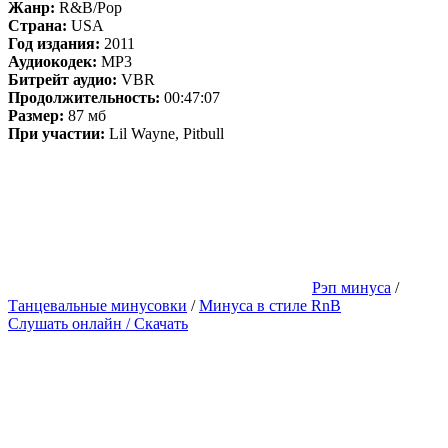
Жанр:
R&B/Pop
Страна:
USA
Год издания:
2011
Аудиокодек:
MP3
Битрейт аудио:
VBR
Продолжительность:
00:47:07
Размер:
87 мб
При участии:
Lil Wayne, Pitbull
Рэп минуса
/
Танцевальные минусовки
/
Минуса в стиле RnB
Слушать онлайн / Скачать