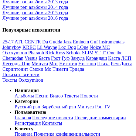
Лучшие рэп альбомы 2013 года
Лучшие рэп альбомы 2014 года
Лучшие рэп альбомы 2015 года
Лучшие рэп альбомы 2016 года
Популярные исполнители
25-17
ATL
CENTR
Da Gudda Jazz
Eminem
Guf
Instrumentals
Johnyboy
KREC
Lil Wayne
Loc-Dog
LOne
Noize MC
Oxxxymiron
Pharaoh
Rick Ross
Schokk
SLIM
ST
T1One
the
Chemodan
Versus
Баста
Грот
Гуф
Зануда
Карандаш
Каста
ЛСП
Легенды Про
Минуса
Мот
Нигатив
Ноггано
Птаха
Рем Дигга
Скриптонит
Смоки Мо
Тимати
Триада
Показать все теги
Тексты Oxxxymiron
Навигация
Альбомы
Песни
Видео
Тексты
Новости
Категории
Русский рэп
Зарубежный рэп
Минуса
Рэп TV
Пользователю
Главная
Последние новости
Последние комментарии
Регистрация
Контакты
Клиенту
Правила
Политика конфиденциальности