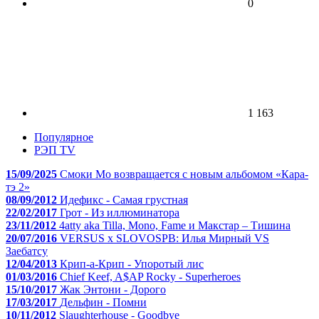
0
1 163
Популярное
РЭП TV
15/09/2025
Смоки Мо возвращается с новым альбомом «Кара-
тэ 2»
08/09/2012
Идефикс - Самая грустная
22/02/2017
Грот - Из иллюминатора
23/11/2012
4atty aka Tilla, Mono, Fame и Макстар – Тишина
20/07/2016
VERSUS x SLOVOSPB: Илья Мирный VS
Заебатсу
12/04/2013
Крип-а-Крип - Упоротый лис
01/03/2016
Chief Keef, A$AP Rocky - Superheroes
15/10/2017
Жак Энтони - Дорого
17/03/2017
Дельфин - Помни
10/11/2012
Slaughterhouse - Goodbye