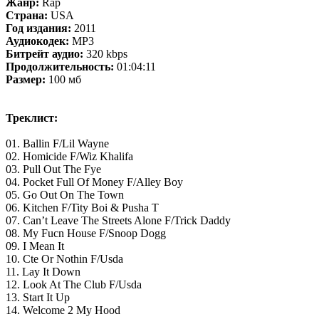
Жанр:
Rap
Страна:
USA
Год издания:
2011
Аудиокодек:
MP3
Битрейт аудио:
320 kbps
Продолжительность:
01:04:11
Размер:
100 мб
Треклист:
01. Ballin F/Lil Wayne
02. Homicide F/Wiz Khalifa
03. Pull Out The Fye
04. Pocket Full Of Money F/Alley Boy
05. Go Out On The Town
06. Kitchen F/Tity Boi & Pusha T
07. Can’t Leave The Streets Alone F/Trick Daddy
08. My Fucn House F/Snoop Dogg
09. I Mean It
10. Cte Or Nothin F/Usda
11. Lay It Down
12. Look At The Club F/Usda
13. Start It Up
14. Welcome 2 My Hood