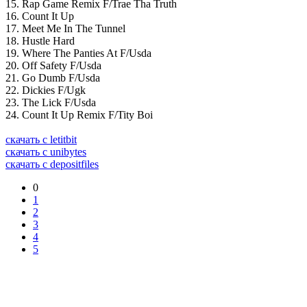
15. Rap Game Remix F/Trae Tha Truth
16. Count It Up
17. Meet Me In The Tunnel
18. Hustle Hard
19. Where The Panties At F/Usda
20. Off Safety F/Usda
21. Go Dumb F/Usda
22. Dickies F/Ugk
23. The Lick F/Usda
24. Count It Up Remix F/Tity Boi
скачать с letitbit
скачать с unibytes
скачать с depositfiles
0
1
2
3
4
5