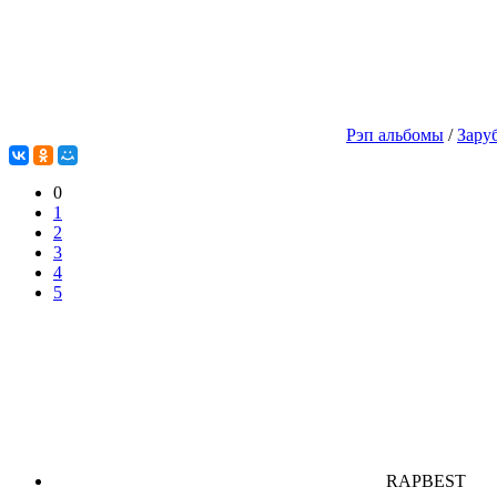
Рэп альбомы
/
Зару
0
1
2
3
4
5
RAPBEST