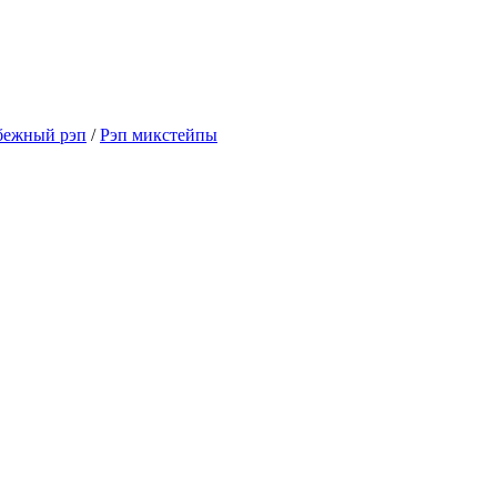
бежный рэп
/
Рэп микстейпы