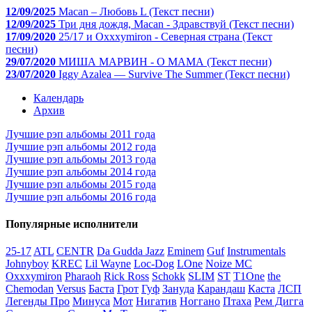
12/09/2025
Macan – Любовь L (Текст песни)
12/09/2025
Три дня дождя, Macan - Здравствуй (Текст песни)
17/09/2020
25/17 и Oxxxymiron - Северная страна (Текст
песни)
29/07/2020
МИША МАРВИН - О МАМА (Текст песни)
23/07/2020
Iggy Azalea — Survive The Summer (Текст песни)
Календарь
Архив
Лучшие рэп альбомы 2011 года
Лучшие рэп альбомы 2012 года
Лучшие рэп альбомы 2013 года
Лучшие рэп альбомы 2014 года
Лучшие рэп альбомы 2015 года
Лучшие рэп альбомы 2016 года
Популярные исполнители
25-17
ATL
CENTR
Da Gudda Jazz
Eminem
Guf
Instrumentals
Johnyboy
KREC
Lil Wayne
Loc-Dog
LOne
Noize MC
Oxxxymiron
Pharaoh
Rick Ross
Schokk
SLIM
ST
T1One
the
Chemodan
Versus
Баста
Грот
Гуф
Зануда
Карандаш
Каста
ЛСП
Легенды Про
Минуса
Мот
Нигатив
Ноггано
Птаха
Рем Дигга