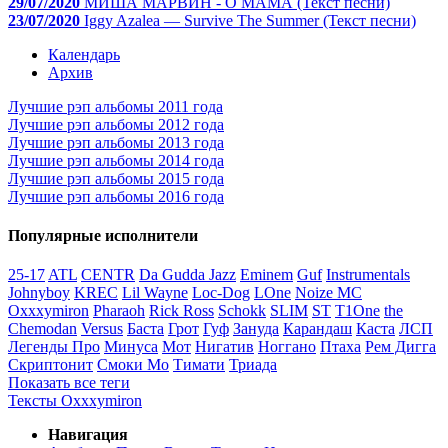
29/07/2020
МИША МАРВИН - О МАМА (Текст песни)
23/07/2020
Iggy Azalea — Survive The Summer (Текст песни)
Календарь
Архив
Лучшие рэп альбомы 2011 года
Лучшие рэп альбомы 2012 года
Лучшие рэп альбомы 2013 года
Лучшие рэп альбомы 2014 года
Лучшие рэп альбомы 2015 года
Лучшие рэп альбомы 2016 года
Популярные исполнители
25-17
ATL
CENTR
Da Gudda Jazz
Eminem
Guf
Instrumentals
Johnyboy
KREC
Lil Wayne
Loc-Dog
LOne
Noize MC
Oxxxymiron
Pharaoh
Rick Ross
Schokk
SLIM
ST
T1One
the
Chemodan
Versus
Баста
Грот
Гуф
Зануда
Карандаш
Каста
ЛСП
Легенды Про
Минуса
Мот
Нигатив
Ноггано
Птаха
Рем Дигга
Скриптонит
Смоки Мо
Тимати
Триада
Показать все теги
Тексты Oxxxymiron
Навигация