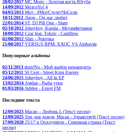
28/02/2017
МС Мопс - Золотая кость Ютуба
14/09/2012
МозгоYo! 4
04/03/2013
Мот - #МотСтелетЧоСели
10/11/2012
Лион - Он нас любит
22/01/2014
ST, DJ Pill One - Slam
02/10/2012
Johnyboy, Ksenia - Метамфетамир
10/09/2012
Czar feat. Tokzic - Cashflow
02/08/2012
Slim - Девочка
21/08/2017
VERSUS BPM: ХХОС VS Alphavite
Популярные альбомы
02/11/2013
dom!No - Мой выбор ненавидеть
05/12/2011
50 Cent - Street King Energy
24/06/2015
Johnyboy - All In EP
13/02/2014
Амбар - Рыба утки
01/03/2016
Jubilee - Emoji FM
Последние текста
12/09/2025
Macan – Любовь L (Текст песни)
12/09/2025
Три дня дождя, Macan - Здравствуй (Текст песни)
17/09/2020
25/17 и Oxxxymiron - Северная страна (Текст
песни)