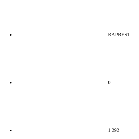
RAPBEST
0
1 292