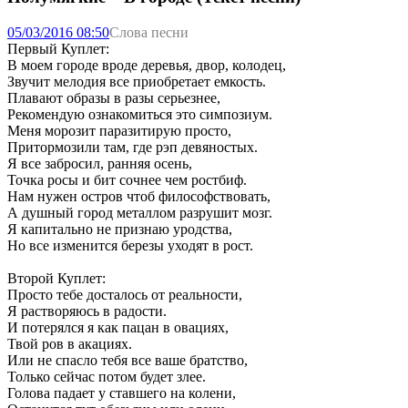
05/03/2016 08:50
Слова песни
Первый Куплет:
В моем городе вроде деревья, двор, колодец,
Звучит мелодия все приобретает емкость.
Плавают образы в разы серьезнее,
Рекомендую ознакомиться это симпозиум.
Меня морозит паразитирую просто,
Притормозили там, где рэп девяностых.
Я все забросил, ранняя осень,
Точка росы и бит сочнее чем ростбиф.
Нам нужен остров чтоб философствовать,
А душный город металлом разрушит мозг.
Я капитально не признаю уродства,
Но все изменится березы уходят в рост.
Второй Куплет:
Просто тебе досталось от реальности,
Я растворяюсь в радости.
И потерялся я как пацан в овациях,
Твой ров в акациях.
Или не спасло тебя все ваше братство,
Только сейчас потом будет злее.
Голова падает у ставшего на колени,