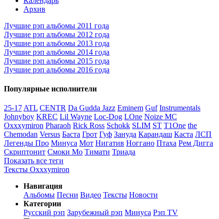
Календарь
Архив
Лучшие рэп альбомы 2011 года
Лучшие рэп альбомы 2012 года
Лучшие рэп альбомы 2013 года
Лучшие рэп альбомы 2014 года
Лучшие рэп альбомы 2015 года
Лучшие рэп альбомы 2016 года
Популярные исполнители
25-17
ATL
CENTR
Da Gudda Jazz
Eminem
Guf
Instrumentals
Johnyboy
KREC
Lil Wayne
Loc-Dog
LOne
Noize MC
Oxxxymiron
Pharaoh
Rick Ross
Schokk
SLIM
ST
T1One
the
Chemodan
Versus
Баста
Грот
Гуф
Зануда
Карандаш
Каста
ЛСП
Легенды Про
Минуса
Мот
Нигатив
Ноггано
Птаха
Рем Дигга
Скриптонит
Смоки Мо
Тимати
Триада
Показать все теги
Тексты Oxxxymiron
Навигация
Альбомы
Песни
Видео
Тексты
Новости
Категории
Русский рэп
Зарубежный рэп
Минуса
Рэп TV