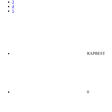
3
4
5
RAPBEST
0