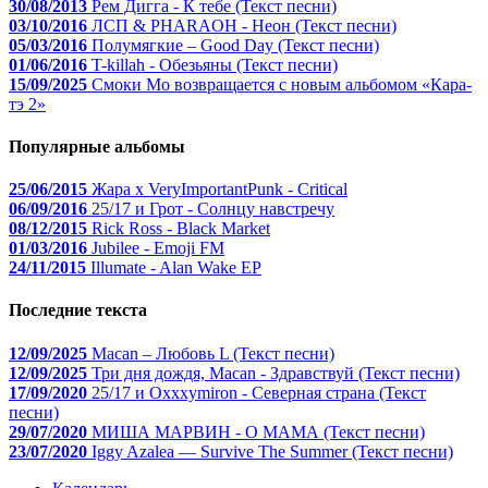
30/08/2013
Рем Дигга - К тебе (Текст песни)
03/10/2016
ЛСП & PHARAOH - Неон (Текст песни)
05/03/2016
Полумягкие – Good Day (Текст песни)
01/06/2016
T-killah - Обезьяны (Текст песни)
15/09/2025
Смоки Мо возвращается с новым альбомом «Кара-
тэ 2»
Популярные альбомы
25/06/2015
Жара x VeryImportantPunk - Critical
06/09/2016
25/17 и Грот - Солнцу навстречу
08/12/2015
Rick Ross - Black Market
01/03/2016
Jubilee - Emoji FM
24/11/2015
Illumate - Alan Wake EP
Последние текста
12/09/2025
Macan – Любовь L (Текст песни)
12/09/2025
Три дня дождя, Macan - Здравствуй (Текст песни)
17/09/2020
25/17 и Oxxxymiron - Северная страна (Текст
песни)
29/07/2020
МИША МАРВИН - О МАМА (Текст песни)
23/07/2020
Iggy Azalea — Survive The Summer (Текст песни)