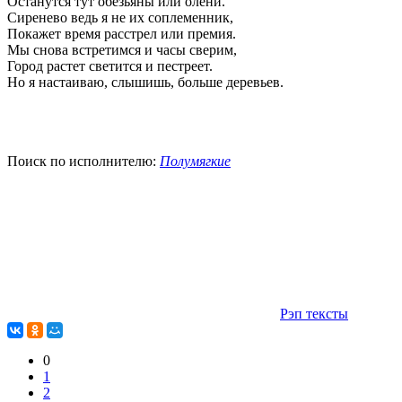
Останутся тут обезьяны или олени.
Сиренево ведь я не их соплеменник,
Покажет время расстрел или премия.
Мы снова встретимся и часы сверим,
Город растет светится и пестреет.
Но я настаиваю, слышишь, больше деревьев.
Поиск по исполнителю:
Полумягкие
Рэп тексты
0
1
2