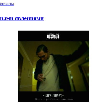
онтакты
ьными явлениями