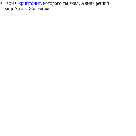
не Твой
Скриптонит
, которого ты знал. Адиль решил
я в мир Адиля Жалелова.