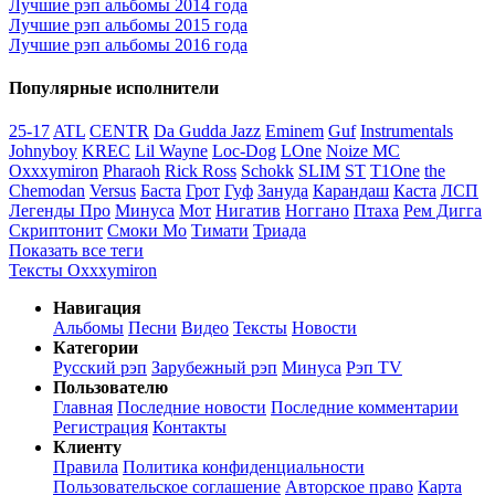
Лучшие рэп альбомы 2014 года
Лучшие рэп альбомы 2015 года
Лучшие рэп альбомы 2016 года
Популярные исполнители
25-17
ATL
CENTR
Da Gudda Jazz
Eminem
Guf
Instrumentals
Johnyboy
KREC
Lil Wayne
Loc-Dog
LOne
Noize MC
Oxxxymiron
Pharaoh
Rick Ross
Schokk
SLIM
ST
T1One
the
Chemodan
Versus
Баста
Грот
Гуф
Зануда
Карандаш
Каста
ЛСП
Легенды Про
Минуса
Мот
Нигатив
Ноггано
Птаха
Рем Дигга
Скриптонит
Смоки Мо
Тимати
Триада
Показать все теги
Тексты Oxxxymiron
Навигация
Альбомы
Песни
Видео
Тексты
Новости
Категории
Русский рэп
Зарубежный рэп
Минуса
Рэп TV
Пользователю
Главная
Последние новости
Последние комментарии
Регистрация
Контакты
Клиенту
Правила
Политика конфиденциальности
Пользовательское соглашение
Авторское право
Карта