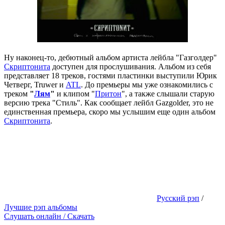
Ну наконец-то, дебютный альбом артиста лейбла "Газголдер"
Скриптонита
доступен для прослушивания. Альбом из себя
представляет 18 треков, гостями пластинки выступили Юрик
Четверг, Truwer и
ATL
. До премьеры мы уже ознакомились с
треком
"
Лям
"
и клипом "
Притон
", а также слышали старую
версию трека "Стиль". Как сообщает лейбл Gazgolder, это не
единственная премьера, скоро мы услышим еще один альбом
Скриптонита
.
Русский рэп
/
Лучшие рэп альбомы
Слушать онлайн / Скачать