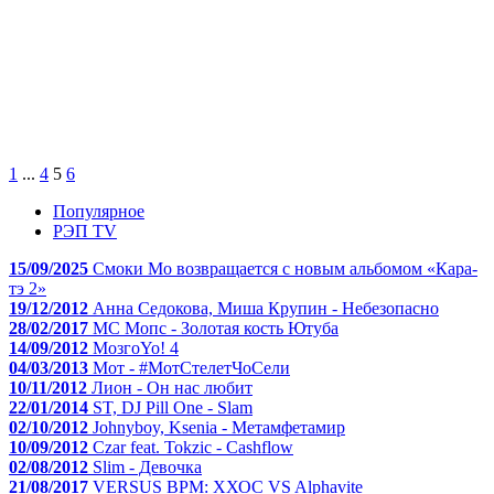
1
...
4
5
6
Популярное
РЭП TV
15/09/2025
Смоки Мо возвращается с новым альбомом «Кара-
тэ 2»
19/12/2012
Анна Седокова, Миша Крупин - Небезопасно
28/02/2017
МС Мопс - Золотая кость Ютуба
14/09/2012
МозгоYo! 4
04/03/2013
Мот - #МотСтелетЧоСели
10/11/2012
Лион - Он нас любит
22/01/2014
ST, DJ Pill One - Slam
02/10/2012
Johnyboy, Ksenia - Метамфетамир
10/09/2012
Czar feat. Tokzic - Cashflow
02/08/2012
Slim - Девочка
21/08/2017
VERSUS BPM: ХХОС VS Alphavite