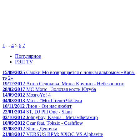
1
...
4
5
6
7
Популярное
РЭП TV
15/09/2025
Смоки Мо возвращается с новым альбомом «Кара-
тэ 2»
19/12/2012
Анна Седокова, Миша Крупин - Небезопасно
28/02/2017
МС Мопс - Золотая кость Ютуба
14/09/2012
МозгоYo! 4
04/03/2013
Мот - #МотСтелетЧоСели
10/11/2012
Лион - Он нас любит
22/01/2014
ST, DJ Pill One - Slam
02/10/2012
Johnyboy, Ksenia - Метамфетамир
10/09/2012
Czar feat. Tokzic - Cashflow
02/08/2012
Slim - Девочка
21/08/2017
VERSUS BPM: ХХОС VS Alphavite