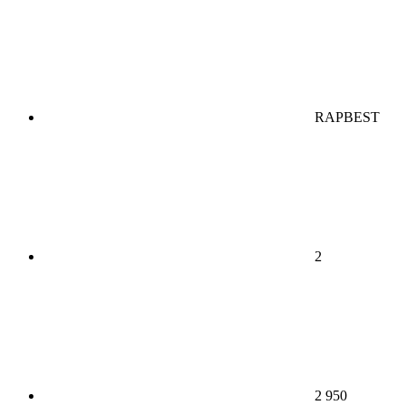
RAPBEST
2
2 950