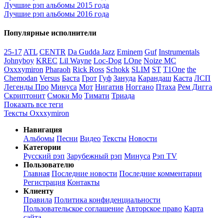
Лучшие рэп альбомы 2015 года
Лучшие рэп альбомы 2016 года
Популярные исполнители
25-17
ATL
CENTR
Da Gudda Jazz
Eminem
Guf
Instrumentals
Johnyboy
KREC
Lil Wayne
Loc-Dog
LOne
Noize MC
Oxxxymiron
Pharaoh
Rick Ross
Schokk
SLIM
ST
T1One
the
Chemodan
Versus
Баста
Грот
Гуф
Зануда
Карандаш
Каста
ЛСП
Легенды Про
Минуса
Мот
Нигатив
Ноггано
Птаха
Рем Дигга
Скриптонит
Смоки Мо
Тимати
Триада
Показать все теги
Тексты Oxxxymiron
Навигация
Альбомы
Песни
Видео
Тексты
Новости
Категории
Русский рэп
Зарубежный рэп
Минуса
Рэп TV
Пользователю
Главная
Последние новости
Последние комментарии
Регистрация
Контакты
Клиенту
Правила
Политика конфиденциальности
Пользовательское соглашение
Авторское право
Карта
сайта