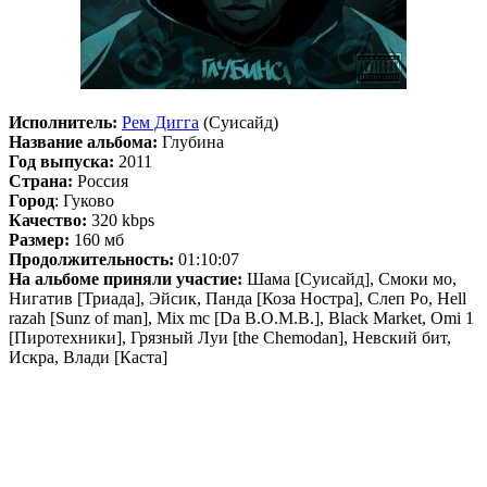
Исполнитель:
Рем Дигга
(Суисайд)
Название альбома:
Глубина
Год выпуска:
2011
Страна:
Россия
Город
: Гуково
Качество:
320 kbps
Размер:
160 мб
Продолжительность:
01:10:07
На альбоме приняли участие:
Шама [Суисайд], Смоки мо,
Нигатив [Триада], Эйсик, Панда [Коза Ностра], Слеп Ро, Hell
razah [Sunz of man], Мix mc [Da B.O.M.B.], Black Market, Omi 1
[Пиротехники], Грязный Луи [the Chemodan], Невский бит,
Искра, Влади [Каста]