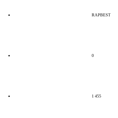
RAPBEST
0
1 455