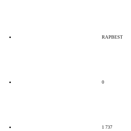
RAPBEST
0
1 737