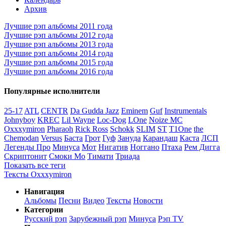
Архив
Лучшие рэп альбомы 2011 года
Лучшие рэп альбомы 2012 года
Лучшие рэп альбомы 2013 года
Лучшие рэп альбомы 2014 года
Лучшие рэп альбомы 2015 года
Лучшие рэп альбомы 2016 года
Популярные исполнители
25-17
ATL
CENTR
Da Gudda Jazz
Eminem
Guf
Instrumentals
Johnyboy
KREC
Lil Wayne
Loc-Dog
LOne
Noize MC
Oxxxymiron
Pharaoh
Rick Ross
Schokk
SLIM
ST
T1One
the
Chemodan
Versus
Баста
Грот
Гуф
Зануда
Карандаш
Каста
ЛСП
Легенды Про
Минуса
Мот
Нигатив
Ноггано
Птаха
Рем Дигга
Скриптонит
Смоки Мо
Тимати
Триада
Показать все теги
Тексты Oxxxymiron
Навигация
Альбомы
Песни
Видео
Тексты
Новости
Категории
Русский рэп
Зарубежный рэп
Минуса
Рэп TV