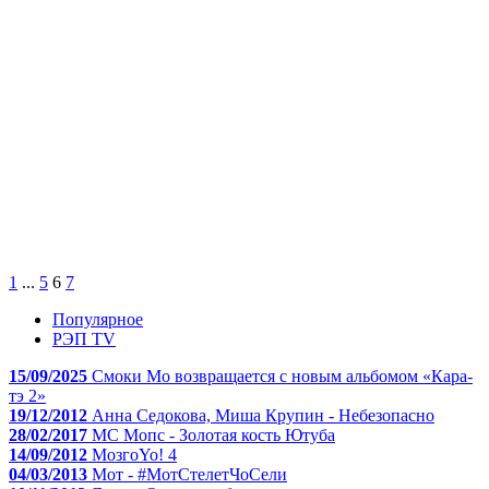
1
...
5
6
7
Популярное
РЭП TV
15/09/2025
Смоки Мо возвращается с новым альбомом «Кара-
тэ 2»
19/12/2012
Анна Седокова, Миша Крупин - Небезопасно
28/02/2017
МС Мопс - Золотая кость Ютуба
14/09/2012
МозгоYo! 4
04/03/2013
Мот - #МотСтелетЧоСели