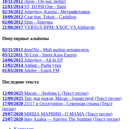
10/11/2012
Лион - Он нас любит
22/01/2014
ST, DJ Pill One - Slam
02/10/2012
Johnyboy, Ksenia - Метамфетамир
10/09/2012
Czar feat. Tokzic - Cashflow
02/08/2012
Slim - Девочка
21/08/2017
VERSUS BPM: ХХОС VS Alphavite
Популярные альбомы
02/11/2013
dom!No - Мой выбор ненавидеть
05/12/2011
50 Cent - Street King Energy
24/06/2015
Johnyboy - All In EP
13/02/2014
Амбар - Рыба утки
01/03/2016
Jubilee - Emoji FM
Последние текста
12/09/2025
Macan – Любовь L (Текст песни)
12/09/2025
Три дня дождя, Macan - Здравствуй (Текст песни)
17/09/2020
25/17 и Oxxxymiron - Северная страна (Текст
песни)
29/07/2020
МИША МАРВИН - О МАМА (Текст песни)
23/07/2020
Iggy Azalea — Survive The Summer (Текст песни)
Календарь