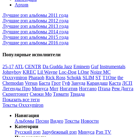
Архив
Лучшие рэп альбомы 2011 года
Лучшие рэп альбомы 2012 года
Лучшие рэп альбомы 2013 года
Лучшие рэп альбомы 2014 года
Лучшие рэп альбомы 2015 года
Лучшие рэп альбомы 2016 года
Популярные исполнители
25-17
ATL
CENTR
Da Gudda Jazz
Eminem
Guf
Instrumentals
Johnyboy
KREC
Lil Wayne
Loc-Dog
LOne
Noize MC
Oxxxymiron
Pharaoh
Rick Ross
Schokk
SLIM
ST
T1One
the
Chemodan
Versus
Баста
Грот
Гуф
Зануда
Карандаш
Каста
ЛСП
Легенды Про
Минуса
Мот
Нигатив
Ноггано
Птаха
Рем Дигга
Скриптонит
Смоки Мо
Тимати
Триада
Показать все теги
Тексты Oxxxymiron
Навигация
Альбомы
Песни
Видео
Тексты
Новости
Категории
Русский рэп
Зарубежный рэп
Минуса
Рэп TV