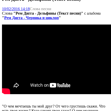
10/02/2016 14:18
Слова песни
Слова
"Рем Дигга - Дельфины (Текст песни)"
с альбома
"
Рем Дигга - Черника и циклоп
"
"О чем мечтаешь ты мой друг? От чего грустишь скажи. Что
есть твоя жизнь? Куда глядят твои глаза? О чем молчишь