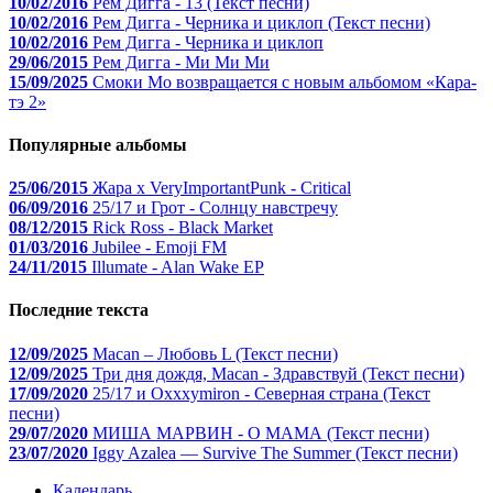
10/02/2016
Рем Дигга - 13 (Текст песни)
10/02/2016
Рем Дигга - Черника и циклоп (Текст песни)
10/02/2016
Рем Дигга - Черника и циклоп
29/06/2015
Рем Дигга - Ми Ми Ми
15/09/2025
Смоки Мо возвращается с новым альбомом «Кара-
тэ 2»
Популярные альбомы
25/06/2015
Жара x VeryImportantPunk - Critical
06/09/2016
25/17 и Грот - Солнцу навстречу
08/12/2015
Rick Ross - Black Market
01/03/2016
Jubilee - Emoji FM
24/11/2015
Illumate - Alan Wake EP
Последние текста
12/09/2025
Macan – Любовь L (Текст песни)
12/09/2025
Три дня дождя, Macan - Здравствуй (Текст песни)
17/09/2020
25/17 и Oxxxymiron - Северная страна (Текст
песни)
29/07/2020
МИША МАРВИН - О МАМА (Текст песни)
23/07/2020
Iggy Azalea — Survive The Summer (Текст песни)
Календарь