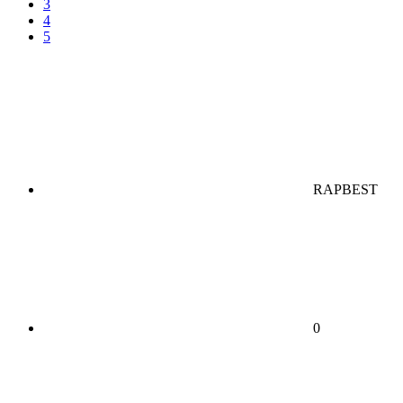
3
4
5
RAPBEST
0