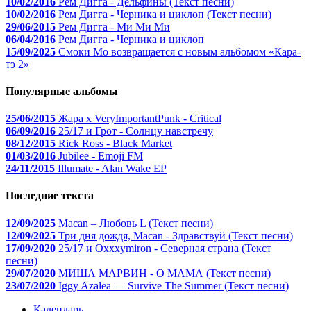
10/02/2016
Рем Дигга - Дельфины (Текст песни)
10/02/2016
Рем Дигга - Черника и циклоп (Текст песни)
29/06/2015
Рем Дигга - Ми Ми Ми
06/04/2016
Рем Дигга - Черника и циклоп
15/09/2025
Смоки Мо возвращается с новым альбомом «Кара-
тэ 2»
Популярные альбомы
25/06/2015
Жара x VeryImportantPunk - Critical
06/09/2016
25/17 и Грот - Солнцу навстречу
08/12/2015
Rick Ross - Black Market
01/03/2016
Jubilee - Emoji FM
24/11/2015
Illumate - Alan Wake EP
Последние текста
12/09/2025
Macan – Любовь L (Текст песни)
12/09/2025
Три дня дождя, Macan - Здравствуй (Текст песни)
17/09/2020
25/17 и Oxxxymiron - Северная страна (Текст
песни)
29/07/2020
МИША МАРВИН - О МАМА (Текст песни)
23/07/2020
Iggy Azalea — Survive The Summer (Текст песни)
Календарь