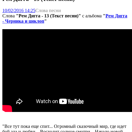
10/02/2016 14:25
Слова песни
Слова
"Рем Дигга - 13 (Текст песни)"
с альбома
"
Рем Дигга
- Черника и циклоп
"
"Все тут пока еще спит... Огромный сказочный мир, где идет
бой зла и любви... Восходит солнце смотри... Начало новой