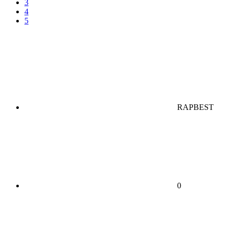
3
4
5
RAPBEST
0