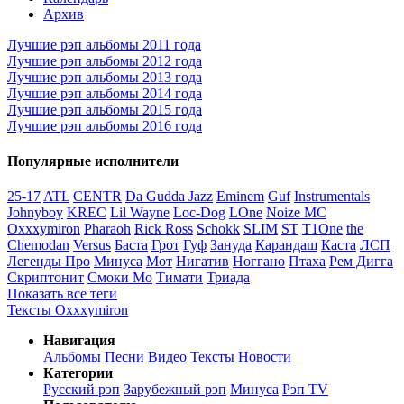
Архив
Лучшие рэп альбомы 2011 года
Лучшие рэп альбомы 2012 года
Лучшие рэп альбомы 2013 года
Лучшие рэп альбомы 2014 года
Лучшие рэп альбомы 2015 года
Лучшие рэп альбомы 2016 года
Популярные исполнители
25-17
ATL
CENTR
Da Gudda Jazz
Eminem
Guf
Instrumentals
Johnyboy
KREC
Lil Wayne
Loc-Dog
LOne
Noize MC
Oxxxymiron
Pharaoh
Rick Ross
Schokk
SLIM
ST
T1One
the
Chemodan
Versus
Баста
Грот
Гуф
Зануда
Карандаш
Каста
ЛСП
Легенды Про
Минуса
Мот
Нигатив
Ноггано
Птаха
Рем Дигга
Скриптонит
Смоки Мо
Тимати
Триада
Показать все теги
Тексты Oxxxymiron
Навигация
Альбомы
Песни
Видео
Тексты
Новости
Категории
Русский рэп
Зарубежный рэп
Минуса
Рэп TV