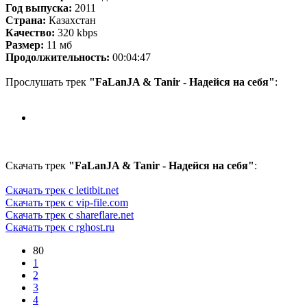
Год выпуска:
2011
Страна:
Казахстан
Качество:
320 kbps
Размер:
11 мб
Продолжительность:
00:04:47
Прослушать трек
"FaLanJA & Tanir - Надейся на себя"
:
Скачать трек
"FaLanJA & Tanir - Надейся на себя"
:
Скачать трек с letitbit.net
Скачать трек с vip-file.com
Скачать трек с shareflare.net
Скачать трек с rghost.ru
80
1
2
3
4