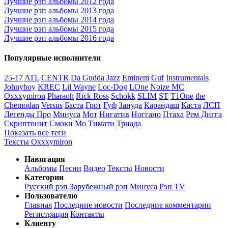
Лучшие рэп альбомы 2012 года
Лучшие рэп альбомы 2013 года
Лучшие рэп альбомы 2014 года
Лучшие рэп альбомы 2015 года
Лучшие рэп альбомы 2016 года
Популярные исполнители
25-17
ATL
CENTR
Da Gudda Jazz
Eminem
Guf
Instrumentals
Johnyboy
KREC
Lil Wayne
Loc-Dog
LOne
Noize MC
Oxxxymiron
Pharaoh
Rick Ross
Schokk
SLIM
ST
T1One
the
Chemodan
Versus
Баста
Грот
Гуф
Зануда
Карандаш
Каста
ЛСП
Легенды Про
Минуса
Мот
Нигатив
Ноггано
Птаха
Рем Дигга
Скриптонит
Смоки Мо
Тимати
Триада
Показать все теги
Тексты Oxxxymiron
Навигация
Альбомы
Песни
Видео
Тексты
Новости
Категории
Русский рэп
Зарубежный рэп
Минуса
Рэп TV
Пользователю
Главная
Последние новости
Последние комментарии
Регистрация
Контакты
Клиенту