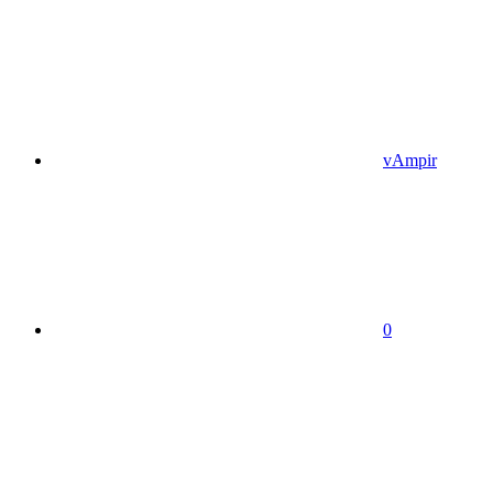
vAmpir
0