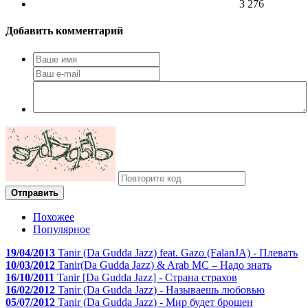
3 276
Добавить комментарий
Отправить
Похожее
Популярное
19/04/2013
Tanir (Da Gudda Jazz) fеаt. Gazo (FalanJA) - Плевать
10/03/2012
Tanir(Da Gudda Jazz) & Arab MC – Надо знать
16/10/2011
Tanir [Da Gudda Jazz] - Страна страхов
16/02/2012
Tanir (Da Gudda Jazz) - Называешь любовью
05/07/2012
Tanir (Da Gudda Jazz) - Мир будет брошен