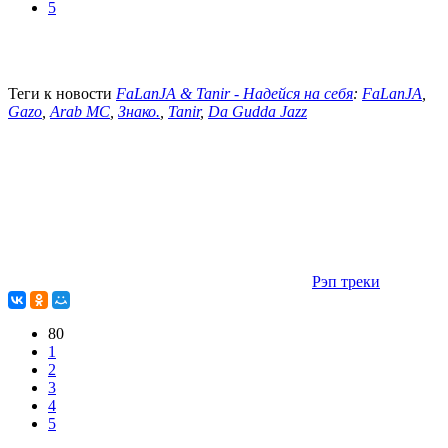
5
Теги к новости
FaLanJA & Tanir - Надейся на себя
:
FaLanJA
,
Gazo
,
Arab MC
,
Знако.
,
Tanir
,
Da Gudda Jazz
Рэп треки
80
1
2
3
4
5