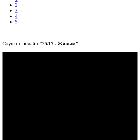
2
3
4
5
Слушать онлайн
"25/17 - Живым"
: