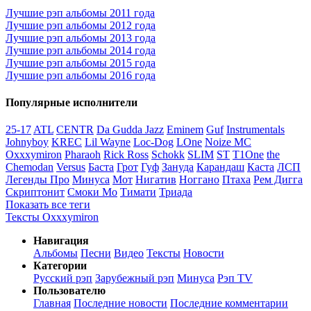
Лучшие рэп альбомы 2011 года
Лучшие рэп альбомы 2012 года
Лучшие рэп альбомы 2013 года
Лучшие рэп альбомы 2014 года
Лучшие рэп альбомы 2015 года
Лучшие рэп альбомы 2016 года
Популярные исполнители
25-17
ATL
CENTR
Da Gudda Jazz
Eminem
Guf
Instrumentals
Johnyboy
KREC
Lil Wayne
Loc-Dog
LOne
Noize MC
Oxxxymiron
Pharaoh
Rick Ross
Schokk
SLIM
ST
T1One
the
Chemodan
Versus
Баста
Грот
Гуф
Зануда
Карандаш
Каста
ЛСП
Легенды Про
Минуса
Мот
Нигатив
Ноггано
Птаха
Рем Дигга
Скриптонит
Смоки Мо
Тимати
Триада
Показать все теги
Тексты Oxxxymiron
Навигация
Альбомы
Песни
Видео
Тексты
Новости
Категории
Русский рэп
Зарубежный рэп
Минуса
Рэп TV
Пользователю
Главная
Последние новости
Последние комментарии