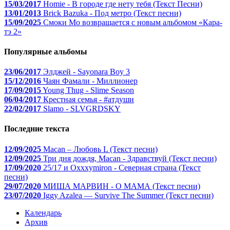
15/03/2017
Homie - В городе где нету тебя (Текст Песни)
13/01/2013
Brick Bazuka - Под метро (Текст песни)
15/09/2025
Смоки Мо возвращается с новым альбомом «Кара-
тэ 2»
Популярные альбомы
23/06/2017
Элджей - Sayonara Boy 3
15/12/2016
Чаян Фамали - Миллионер
17/09/2015
Young Thug - Slime Season
06/04/2017
Крестная семья - #атдуши
22/02/2017
Slamo - SLVGRDSKY
Последние текста
12/09/2025
Macan – Любовь L (Текст песни)
12/09/2025
Три дня дождя, Macan - Здравствуй (Текст песни)
17/09/2020
25/17 и Oxxxymiron - Северная страна (Текст
песни)
29/07/2020
МИША МАРВИН - О МАМА (Текст песни)
23/07/2020
Iggy Azalea — Survive The Summer (Текст песни)
Календарь
Архив