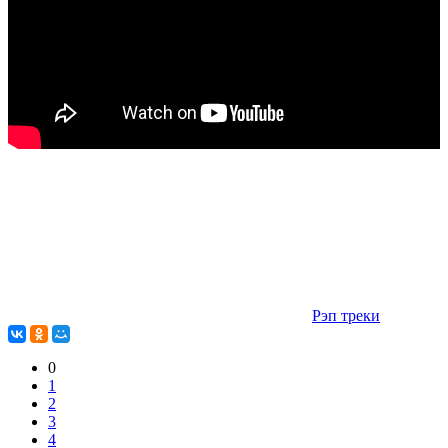
Рэп треки
0
1
2
3
4