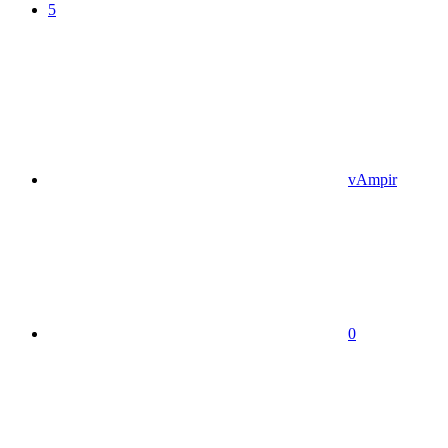
5
vAmpir
0