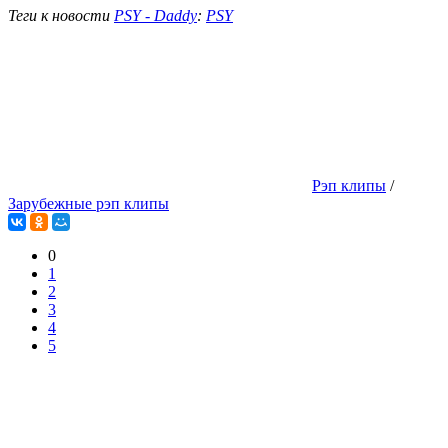
Теги к новости
PSY - Daddy
:
PSY
Рэп клипы
/
Зарубежные рэп клипы
0
1
2
3
4
5