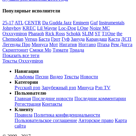
Популярные исполнители
25-17
ATL
CENTR
Da Gudda Jazz
Eminem
Guf
Instrumentals
Johnyboy
KREC
Lil Wayne
Loc-Dog
LOne
Noize MC
Oxxxymiron
Pharaoh
Rick Ross
Schokk
SLIM
ST
T1One
the
Chemodan
Versus
Баста
Грот
Гуф
Зануда
Карандаш
Каста
ЛСП
Легенды Про
Минуса
Мот
Нигатив
Ноггано
Птаха
Рем Дигга
Скриптонит
Смоки Мо
Тимати
Триада
Показать все теги
Тексты Oxxxymiron
Навигация
Альбомы
Песни
Видео
Тексты
Новости
Категории
Русский рэп
Зарубежный рэп
Минуса
Рэп TV
Пользователю
Главная
Последние новости
Последние комментарии
Регистрация
Контакты
Клиенту
Правила
Политика конфиденциальности
Пользовательское соглашение
Авторское право
Карта
сайта